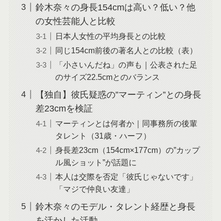
鈴木奈々の身長154cmは高い？低い？他
の女性芸能人と比較
日本人女性の平均身長との比較
同じ154cm前後の著名人との比較（表）
「小さいんだね」の声も｜公表された足
のサイズ22.5cmとのバランス
【独自】彼氏疑惑の”マーティン”との身長
差23cmを検証
マーティンとは何者か｜同事務所の後輩
タレント（31歳・ハーフ）
身長差23cm（154cm×177cm）の”カップ
ル風ショット”が話題に
本人は交際を否定「彼氏じゃないです」
「マジで仲良い友達」
鈴木奈々のモデル・タレント経歴と身長
を活かした活動