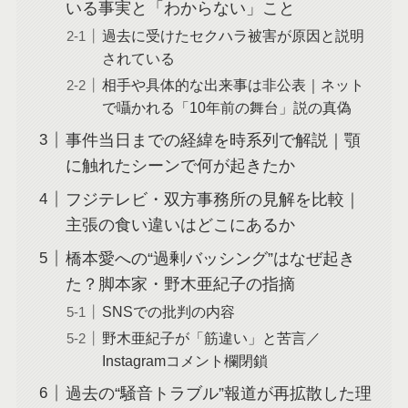
いる事実と「わからない」こと
過去に受けたセクハラ被害が原因と説明
されている
相手や具体的な出来事は非公表｜ネット
で囁かれる「10年前の舞台」説の真偽
事件当日までの経緯を時系列で解説｜顎
に触れたシーンで何が起きたか
フジテレビ・双方事務所の見解を比較｜
主張の食い違いはどこにあるか
橋本愛への“過剰バッシング”はなぜ起き
た？脚本家・野木亜紀子の指摘
SNSでの批判の内容
野木亜紀子が「筋違い」と苦言／
Instagramコメント欄閉鎖
過去の“騒音トラブル”報道が再拡散した理