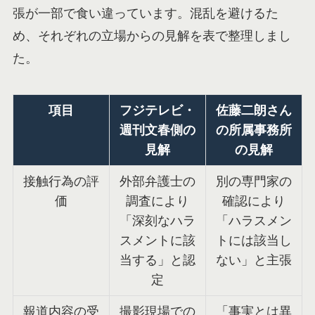
張が一部で食い違っています。混乱を避けるた
め、それぞれの立場からの見解を表で整理しまし
た。
項目
フジテレビ・
佐藤二朗さん
週刊文春側の
の所属事務所
見解
の見解
接触行為の評
外部弁護士の
別の専門家の
価
調査により
確認により
「深刻なハラ
「ハラスメン
スメントに該
トには該当し
当する」と認
ない」と主張
定
報道内容の受
撮影現場での
「事実とは異