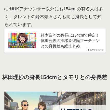
👉NHKアナウンサー以外にも154cmの有名人は多
く、タレントの鈴木奈々さんも同じ身長として知
られています。
鈴木奈々の身長は154cmで確定！
体重公表の推移＆彼氏マーティン
との身長差も総まとめ
ユウタンぶろぐ
林田理沙の身長154cmとタモリとの身長差