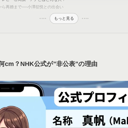
から再婚まで──小澤征悦との出会い
もっと見る
cm？NHK公式が”非公表”の理由