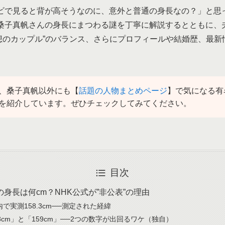
ビで見ると背が高そうなのに、意外と普通の身長なの？」と思
桑子真帆さんの身長にまつわる謎を丁寧に解説するとともに、
理想のカップル”のバランス、さらにプロフィールや結婚歴、最
、桑子真帆以外にも【
話題の人物まとめページ
】で気になる有
を紹介しています。ぜひチェックしてみてください。
目次
身長は何cm？NHK公式が”非公表”の理由
で実測158.3cm──測定された経緯
8cm」と「159cm」──2つの数字が出回るワケ（独自）