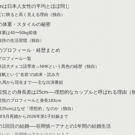
8cmは日本人女性の平均とほぼ同じ
ビに映ると高く見える理由（独自）
の体重・スタイルの秘密
重は45〜50kg前後
維持の生活習慣（独自）
のプロフィール・経歴まとめ
プロフィール一覧
外語大チェコ語専攻→NHKという異色の経歴（独自）
真帆という”名前”の由来・読み方
K入局から現在まで──主な出演番組
征悦との身長差は25cm──理想的なカップルと呼ばれる理由（
征悦のプロフィールと身長183cm
差25cmはなぜ「理想的」なのか（独自）
1年9月再婚から2026年第1子妊娠まで
の1回目の結婚──谷岡慎一アナとの1年間の結婚生活
テレビ・谷岡慎一アナとはどんな人？