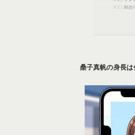
離婚
桑子真帆の身長は何