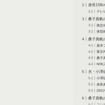
身長15
テレ
桑子真帆
推定体
体型
桑子真帆
基本
東京
桑子
NH
夫・小澤
小澤
身長
202
桑子真帆
フジ