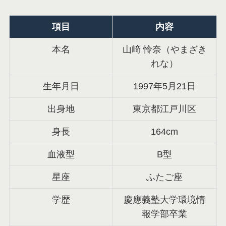
項目
内容
本名
山﨑 怜奈（やまざき
れな）
生年月日
1997年5月21日
出身地
東京都江戸川区
身長
164cm
血液型
B型
星座
ふたご座
学歴
慶應義塾大学環境情
報学部卒業