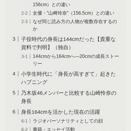
156cm）との違い
女優・”山﨑玲奈”（156.5cm）との違い
なぜ同じ読み方の人物が複数存在するの
か
子役時代の身長は144cmだった【貴重な
資料で判明】（独自）
144cmから164cmへ―20cmの成長ストー
リー
小学生時代に「身長が高すぎて」起きた
ハプニング
乃木坂46メンバーと比較する山崎怜奈の
身長
身長164cmを活かした現在の活躍
ラジオパーソナリティとしての顔
書籍・エッセイ活動