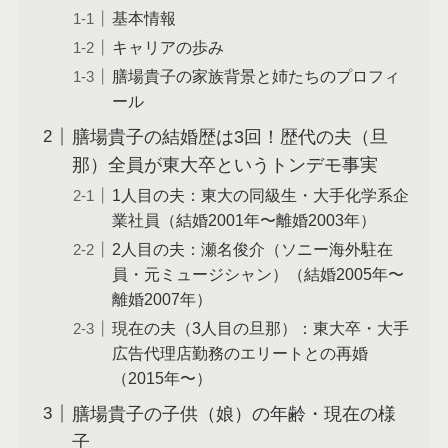
基本情報
キャリアの歩み
膳場貴子の家族背景と姉たちのプロフィ
ール
膳場貴子の結婚歴は3回！歴代の夫（旦
那）全員が東大卒というトンデモ事実
1人目の夫：東大の同級生・大手化学系企
業社員（結婚2001年〜離婚2003年）
2人目の夫：瀬名俊介（ソニー海外駐在
員・元ミュージシャン）（結婚2005年〜
離婚2007年）
現在の夫（3人目の旦那）：東大卒・大手
広告代理店勤務のエリートとの再婚
（2015年〜）
膳場貴子の子供（娘）の年齢・現在の様
子