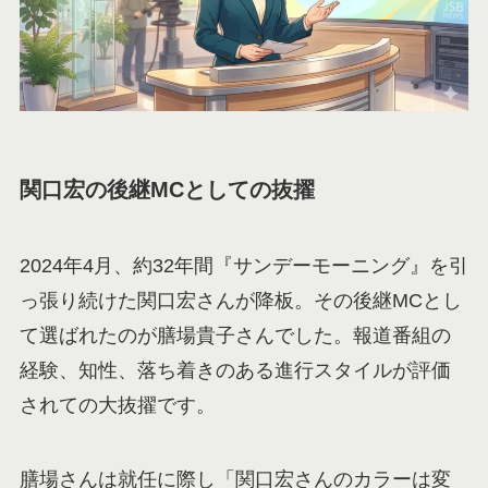
関口宏の後継MCとしての抜擢
2024年4月、約32年間『サンデーモーニング』を引
っ張り続けた関口宏さんが降板。その後継MCとし
て選ばれたのが膳場貴子さんでした。報道番組の
経験、知性、落ち着きのある進行スタイルが評価
されての大抜擢です。
膳場さんは就任に際し「関口宏さんのカラーは変