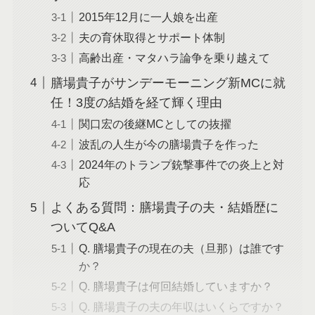
2015年12月に一人娘を出産
夫の育休取得とサポート体制
高齢出産・マタハラ論争を乗り越えて
膳場貴子がサンデーモーニング新MCに就
任！3度の結婚を経て輝く理由
関口宏の後継MCとしての抜擢
波乱の人生が今の膳場貴子を作った
2024年のトランプ銃撃事件での炎上と対
応
よくある質問：膳場貴子の夫・結婚歴に
ついてQ&A
Q. 膳場貴子の現在の夫（旦那）は誰です
か？
Q. 膳場貴子は何回結婚していますか？
Q. 膳場貴子の夫の年収はいくらですか？