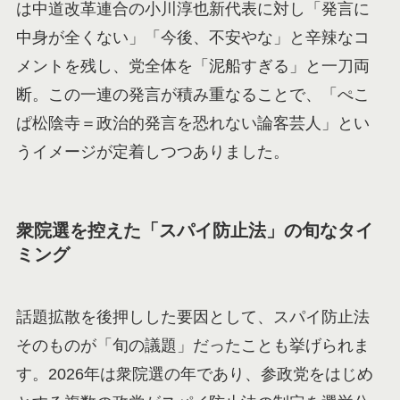
は中道改革連合の小川淳也新代表に対し「発言に
中身が全くない」「今後、不安やな」と辛辣なコ
メントを残し、党全体を「泥船すぎる」と一刀両
断。この一連の発言が積み重なることで、「ぺこ
ぱ松陰寺＝政治的発言を恐れない論客芸人」とい
うイメージが定着しつつありました。
衆院選を控えた「スパイ防止法」の旬なタイ
ミング
話題拡散を後押しした要因として、スパイ防止法
そのものが「旬の議題」だったことも挙げられま
す。2026年は衆院選の年であり、参政党をはじめ