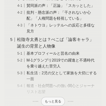
賛同派の声：「正論」「スカッとした」
批判・懸念派の声：「干されないか心
配」「人権問題を軽視している」
「ネトウヨ」レッテルへの反応と多様な
見方
松陰寺太勇とは？ぺこぱ「論客キャラ」
誕生の背景と人物像
基本プロフィールと芸名の由来
M-1グランプリ2019での躍進と不遇時代
を乗り越えた苦労人
私生活：2児の父として家族を大切にする
一面
報道・社会問題への強い関心とジャーナ
リスト志望
もっと見る