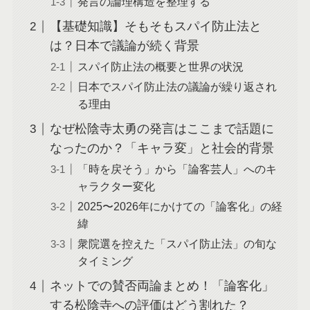
発言の論理構造を整理する
【基礎知識】そもそもスパイ防止法と
は？日本で議論が続く背景
スパイ防止法の概要と世界の状況
日本でスパイ防止法の議論が繰り返され
る理由
なぜ松陰寺太勇の発言はここまで話題に
なったのか？「キャラ変」と社会的背景
「時を戻そう」から「論客芸人」へのキ
ャラクター変化
2025〜2026年にかけての「論客化」の経
緯
衆院選を控えた「スパイ防止法」の旬な
タイミング
ネットでの賛否両論まとめ！「論客化」
する松陰寺への評価はどう割れた？