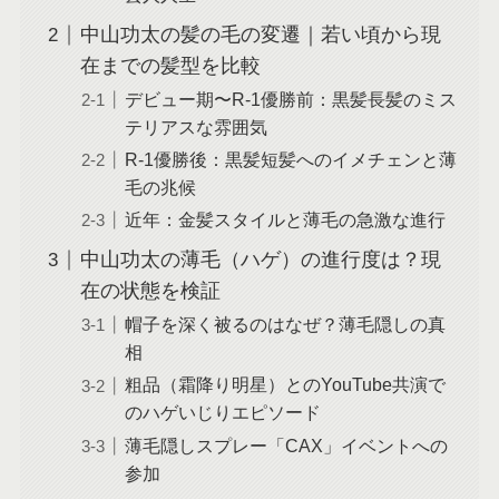
中山功太の髪の毛の変遷｜若い頃から現
在までの髪型を比較
デビュー期〜R-1優勝前：黒髪長髪のミス
テリアスな雰囲気
R-1優勝後：黒髪短髪へのイメチェンと薄
毛の兆候
近年：金髪スタイルと薄毛の急激な進行
中山功太の薄毛（ハゲ）の進行度は？現
在の状態を検証
帽子を深く被るのはなぜ？薄毛隠しの真
相
粗品（霜降り明星）とのYouTube共演で
のハゲいじりエピソード
薄毛隠しスプレー「CAX」イベントへの
参加