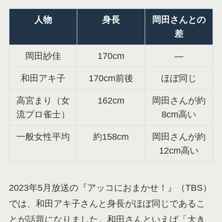
人物
身長
岡田さんとの
差
岡田紗佳
170cm
―
和田アキ子
170cm前後
ほぼ同じ
高宮まり（女
162cm
岡田さんが約
流プロ雀士）
8cm高い
一般女性平均
約158cm
岡田さんが約
12cm高い
2023年5月放送の『アッコにおまかせ！』（TBS）
では、和田アキ子さんと身長がほぼ同じであるこ
とが話題になりました。和田さんといえば「大き