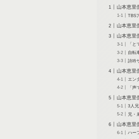
山本恵里
TB
山本恵里
山本恵里
「と
自転
詩吟
山本恵里
エン
「声
山本恵里
3人
兄・
山本恵里
ハー