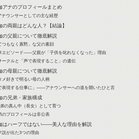
伽アナのプロフィールまとめ
Sアナウンサーとしての主な経歴
伽の両親はどんな人？【結論】
伽の父親について徹底解説
てつもなく寡黙」な父の素顔
車エピソード——父親が「子供を叱れなくなった」理由
サークルと「声で表現すること」の遺伝
伽の母親について徹底解説
タメ好きで明るい母の人柄
で表現する仕事に」——アナウンサーへの道を開いたひと言
伽の兄弟・家族構成
兄弟の真ん中（長女）として育つ
弟のプロフィールは非公表
伽はハーフではない——美人な理由を解説
フ説が出た3つの理由