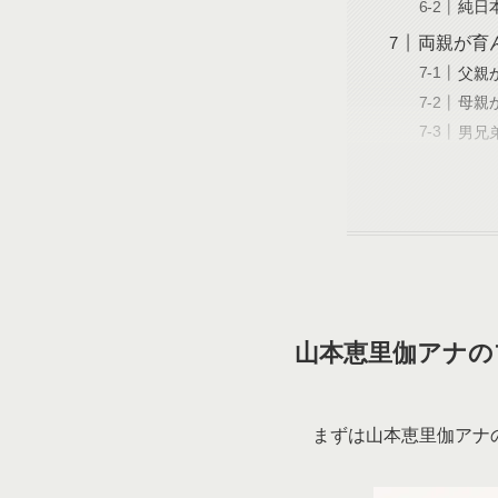
純日
両親が育
父親
母親
男兄
山本恵里伽アナの
まずは山本恵里伽アナ