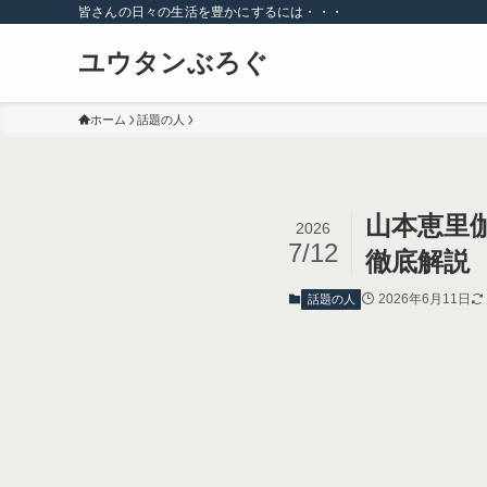
皆さんの日々の生活を豊かにするには・・・
ユウタンぶろぐ
ホーム
話題の人
山本恵里
2026
7/12
徹底解説
2026年6月11日
話題の人