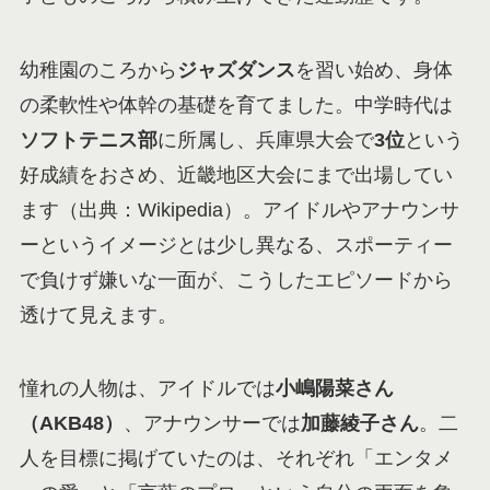
幼稚園のころから
ジャズダンス
を習い始め、身体
の柔軟性や体幹の基礎を育てました。中学時代は
ソフトテニス部
に所属し、兵庫県大会で
3位
という
好成績をおさめ、近畿地区大会にまで出場してい
ます（出典：Wikipedia）。アイドルやアナウンサ
ーというイメージとは少し異なる、スポーティー
で負けず嫌いな一面が、こうしたエピソードから
透けて見えます。
憧れの人物は、アイドルでは
小嶋陽菜さん
（AKB48）
、アナウンサーでは
加藤綾子さん
。二
人を目標に掲げていたのは、それぞれ「エンタメ