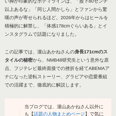
い脚が印象的なボディラインは、「股下80センチ
以上あるな」「同じ人間かしら」とファンから驚
嘆の声が寄せられるほど。2026年からはヒールを
積極的に解禁し、「体感178cmぐらいある」とイ
ンスタグラムで話題になりました。
この記事では、瀧山あかねさんの
身長171cmのス
タイルの秘密
から、NMB48研究生という意外な原
点、フジテレビ最終面接での挫折を経てABEMAア
ナになった逆転ストーリー、グラビアや恋愛番組
での活躍まで、徹底的に解説します。
当ブログでは、瀧山あかねさん以外に
も【
話題の人物まとめページ
】で気に