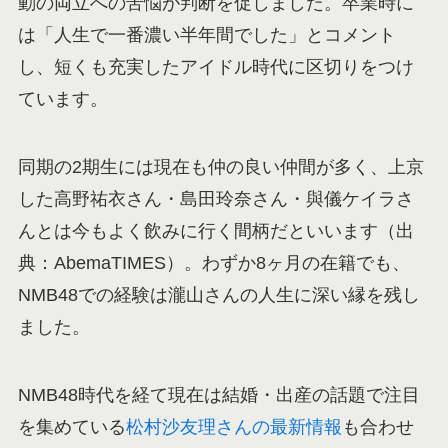
動の両立への苦悩が判断を促しました。卒業時に
は「人生で一番濃い半年間でした」とコメント
し、短くも充実したアイドル時代に区切りをつけ
ています。
同期の2期生には現在も仲の良い仲間が多く、上京
した高野祐衣さん・島田玲奈さん・與儀ケイラさ
んとは今もよく飲みに行く間柄だといいます（出
典：AbemaTIMES）。わずか8ヶ月の在籍でも、
NMB48での経験は瀧山さんの人生に深い縁を残し
ました。
NMB48時代を経て現在は結婚・出産の話題で注目
を集めている
松村沙友理さんの最新情報
も合わせ