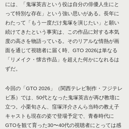
には、「鬼塚英吉という役は自分の俳優人生にと
って特別な存在」という強い思いがある。長年に
わたって「もう一度だけ鬼塚を演じたい」と願い
続けてきたという事実は、この作品に対する本気
度の高さを物語っている。そのリアルな情熱が画
面を通じて視聴者に届く時、GTO 2026は単なる
「リメイク・懐古作品」を超えた何かになれるは
ずだ。
今回の「GTO 2026」（関西テレビ制作・フジテレ
ビ系）では、50代となった鬼塚英吉が再び教壇に
立つ。小栗旬さん、窪塚洋介さんら当時の教え子
キャストも現在の姿で登場予定で、青春時代に
GTOを観て育った30〜40代の視聴者にとっては感