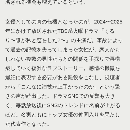
名される機会も増えているという。
女優としての真の転機となったのが、2024〜2025
年にかけて放送されたTBS系火曜ドラマ「くる
り〜誰が私と恋をした?〜」の主演だ。事故によっ
て過去の記憶を失ってしまった女性が、恋人かも
しれない複数の男性たちとの関係を手探りで再構
築していく複雑なラブストーリー。感情の機微を
繊細に表現する必要がある難役をこなし、視聴者
から「こんなに演技が上手かったのか」という驚
きの声が続出した。ドラマSNSでの反響も大き
く、毎話放送後にSNSのトレンドに名前が上がる
ほど。名実ともにトップ女優の仲間入りを果たし
た代表作となった。