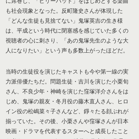
に席巻し、「ビリーバッド」をはじめとする楽曲
も社会現象となった。反町隆史さんが体現した
「どんな生徒も見捨てない」鬼塚英吉の生き様
は、平成という時代に閉塞感を感じていた多くの
視聴者の心に刺さり、「あの鬼塚先生のような大
人になりたい」という声も多数上がったほどだ。
当時の生徒役を演じたキャストも今や第一線の実
力派俳優たちだ。問題生徒・吉川を演じた小栗旬
さん、不良少年・神崎を演じた窪塚洋介さんをは
じめ、鬼塚の親友・冬月役の藤木直人さん、ヒロ
イン役の松嶋菜々子さんなど、錚々たる顔ぶれが
揃っていた。その後、小栗さんや窪塚さんが日本
映画・ドラマを代表するスターへと成長したこと