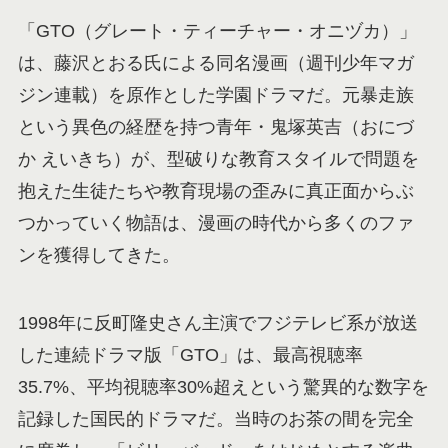
「GTO（グレート・ティーチャー・オニヅカ）」
は、藤沢とおる氏による同名漫画（週刊少年マガ
ジン連載）を原作とした学園ドラマだ。元暴走族
という異色の経歴を持つ青年・鬼塚英吉（おにづ
か えいきち）が、型破りな教育スタイルで問題を
抱えた生徒たちや教育現場の歪みに真正面からぶ
つかっていく物語は、漫画の時代から多くのファ
ンを獲得してきた。
1998年に反町隆史さん主演でフジテレビ系が放送
した連続ドラマ版「GTO」は、最高視聴率
35.7%、平均視聴率30%超えという驚異的な数字を
記録した国民的ドラマだ。当時のお茶の間を完全