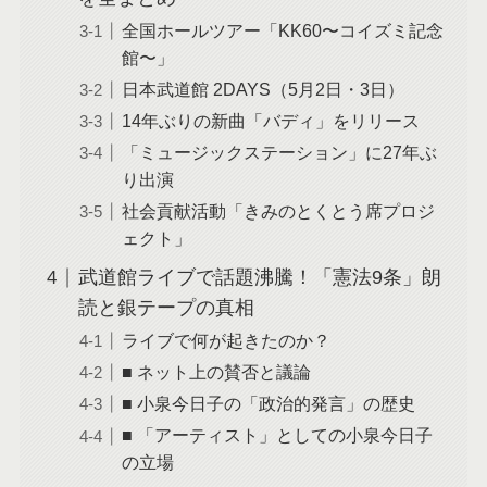
全国ホールツアー「KK60〜コイズミ記念
館〜」
日本武道館 2DAYS（5月2日・3日）
14年ぶりの新曲「バディ」をリリース
「ミュージックステーション」に27年ぶ
り出演
社会貢献活動「きみのとくとう席プロジ
ェクト」
武道館ライブで話題沸騰！「憲法9条」朗
読と銀テープの真相
ライブで何が起きたのか？
■ ネット上の賛否と議論
■ 小泉今日子の「政治的発言」の歴史
■ 「アーティスト」としての小泉今日子
の立場