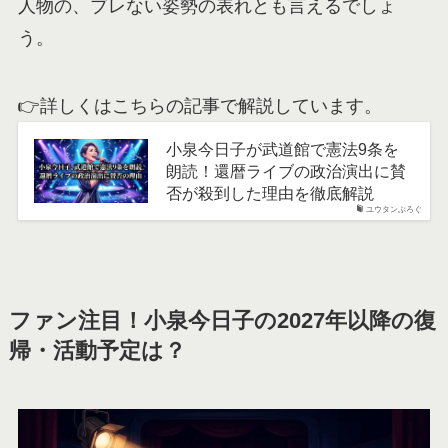
人物の、ブレない姿勢の表れとも言えるでしょ
う。
👉詳しくはこちらの記事で解説しています。
小泉今日子が武道館で憲法9条を
朗読！還暦ライブの政治演出に賛
否が殺到した理由を徹底解説
ユウタンぶろぐ
ファン注目！小泉今日子の2027年以降の復
帰・活動予定は？