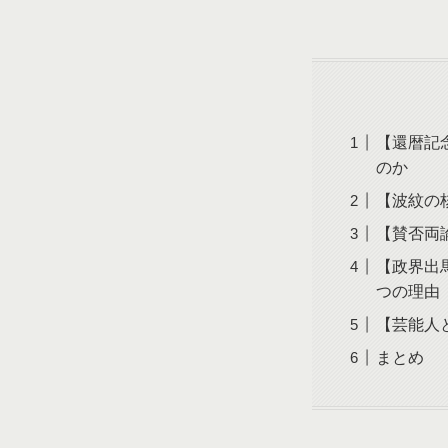
【還暦記
のか
【波紋の
【賛否両
【政界出
つの理由
【芸能人
まとめ