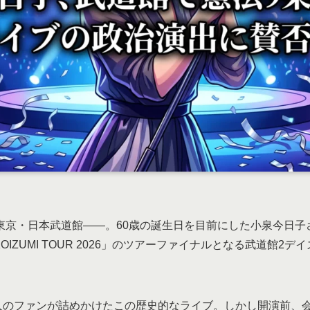
日、東京・日本武道館——。60歳の誕生日を目前にした小泉今日子
KOIZUMI TOUR 2026」のツアーファイナルとなる武道館2
千人のファンが詰めかけたこの歴史的なライブ。しかし開演前、