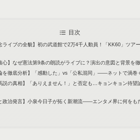
目次
念ライブの全貌】初の武道館で2万4千人動員！「KK60」ツア
核心】なぜ憲法第9条の朗読がライブに？演出の意図と背景を
論を徹底分析】「感動した」vs「公私混同」——ネットで渦巻
馬説の真相】「ありえません！」と否定も…キョンキョン待望
と政治発言】小泉今日子が拓く新潮流——エンタメ界に何をも