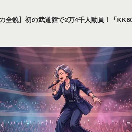
の全貌】初の武道館で2万4千人動員！「KK6