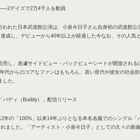
——2デイズで2万4千人を動員
日に行われた日本武道館公演は、小泉今日子さん自身初の武道館公
を達成し、デビューから40年以上が経過した今なお、その人気
完売し、急遽サイドビュー・バックビューシートが開放される
90年代からのコアなファンはもちろん、若い世代や彼女の社会
ました。
「バディ（Buddy）」配信リリース
12年の「100%」以来14年ぶりとなる本名名義でのシングル「バ
されました。「アーティスト・小泉今日子」としての久々の新