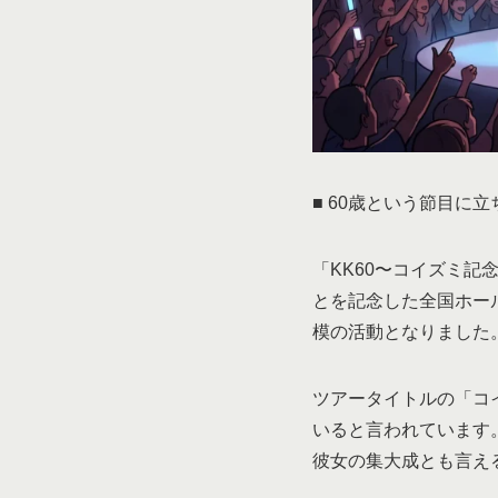
■ 60歳という節目に
「KK60〜コイズミ記念館
とを記念した全国ホール
模の活動となりました
ツアータイトルの「コ
いると言われています
彼女の集大成とも言え