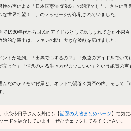
男性の声による「日本国憲法 第9条」の朗読でした。さらに客
和な世界希望！！」のメッセージが印刷されていました。
称で1980年代から国民的アイドルとして親しまれてきた小泉
政治的な演出は、ファンの間に大きな波紋を広げました。
メントが殺到。「出馬でもするの？」「永遠のアイドルでいて
が立った」「信念のある生き方がカッコいい」という絶賛の声
選んだのか？その背景と、ネットで渦巻く賛否の声、そして「
す。
、小泉今日子さん以外にも【
話題の人物まとめページ
】で気に
ソードを紹介しています。ぜひチェックしてみてください。