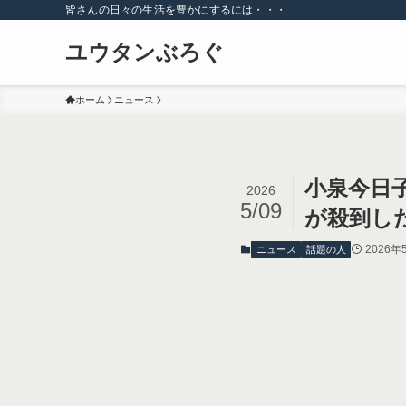
皆さんの日々の生活を豊かにするには・・・
ユウタンぶろぐ
ホーム
ニュース
小泉今日
2026
5/09
が殺到し
2026年
ニュース
話題の人