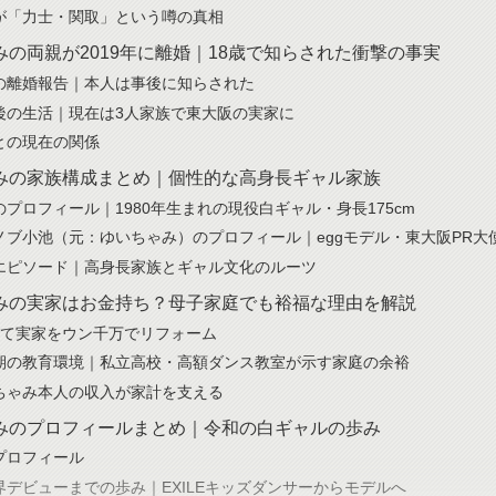
が「力士・関取」という噂の真相
みの両親が2019年に離婚｜18歳で知らされた衝撃の事実
の離婚報告｜本人は事後に知らされた
後の生活｜現在は3人家族で東大阪の実家に
との現在の関係
みの家族構成まとめ｜個性的な高身長ギャル家族
のプロフィール｜1980年生まれの現役白ギャル・身長175cm
ノブ小池（元：ゆいちゃみ）のプロフィール｜eggモデル・東大阪PR大
エピソード｜高身長家族とギャル文化のルーツ
みの実家はお金持ち？母子家庭でも裕福な理由を解説
建て実家をウン千万でリフォーム
期の教育環境｜私立高校・高額ダンス教室が示す家庭の余裕
ちゃみ本人の収入が家計を支える
みのプロフィールまとめ｜令和の白ギャルの歩み
プロフィール
界デビューまでの歩み｜EXILEキッズダンサーからモデルへ