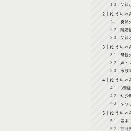
父親
ゆうちゃ
突然
離婚
父親
ゆうちゃ
母親
妹・
家族
ゆうちゃ
3階
幼少
ゆう
ゆうちゃ
基本
芸能