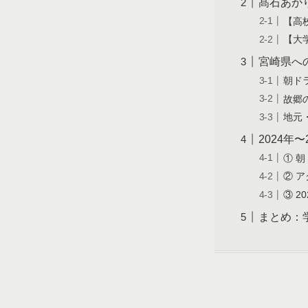
髙石あか
【高
【大
宮崎県へ
朝ド
故郷
地元
2024年
① 
② 
③ 
まとめ：