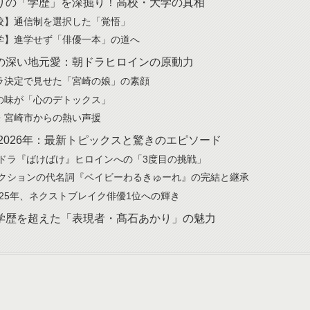
りの「学歴」を深掘り！高校・大学の真相
校】通信制を選択した「覚悟」
学】進学せず「俳優一本」の道へ
の深い地元愛：朝ドラヒロインの原動力
ラ決定で見せた「宮崎の娘」の素顔
の味が「心のデトックス」
・宮崎市からの熱い声援
〜2026年：最新トピックスと驚きのエピソード
朝ドラ『ばけばけ』ヒロインへの「3度目の挑戦」
アクションの代名詞『ベイビーわるきゅーれ』の完結と継承
2025年、ネクストブレイク俳優1位への輝き
学歴を超えた「表現者・髙石あかり」の魅力