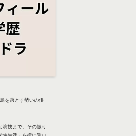
ぶ鳥を落とす勢いの俳
な演技まで、その振り
学生生活」を横に置い