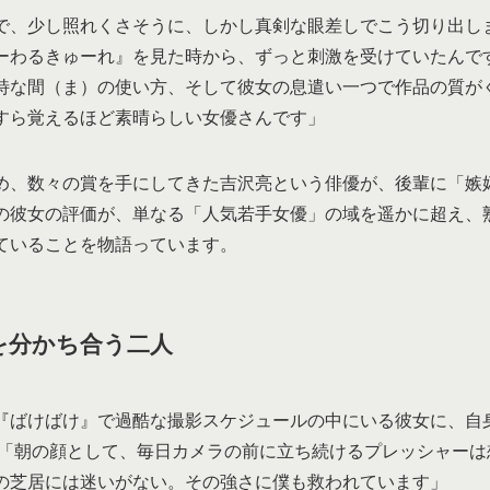
で、少し照れくさそうに、しかし真剣な眼差しでこう切り出しま
ーわるきゅーれ』を見た時から、ずっと刺激を受けていたんで
特な間（ま）の使い方、そして彼女の息遣い一つで作品の質が
すら覚えるほど素晴らしい女優さんです」
め、数々の賞を手にしてきた吉沢亮という俳優が、後輩に「嫉
の彼女の評価が、単なる「人気若手女優」の域を遥かに超え、
ていることを物語っています。
独を分かち合う二人
『ばけばけ』で過酷な撮影スケジュールの中にいる彼女に、自
 「朝の顔として、毎日カメラの前に立ち続けるプレッシャーは
の芝居には迷いがない。その強さに僕も救われています」