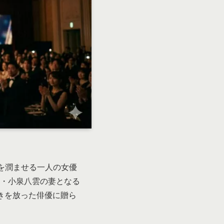
瞳を潤ませる一人の女優
家・小泉八雲の妻となる
きを放った俳優に贈ら