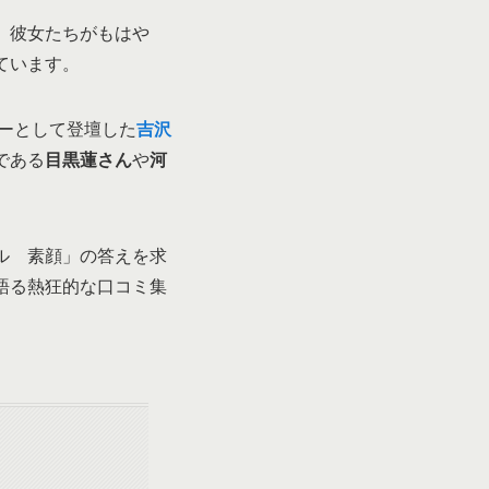
、彼女たちがもはや
ています。
ーとして登壇した
吉沢
である
目黒蓮さん
や
河
ル 素顔」の答えを求
語る熱狂的な口コミ集