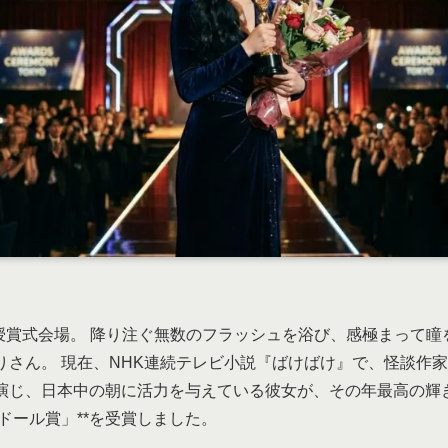
の授賞式会場。 降り注ぐ無数のフラッシュを浴び、感極まって
りさん。 現在、NHK連続テレビ小説『ばけばけ』で、怪談作
演じ、日本中の朝に活力を与えている彼女が、その年最高の輝
ランドール賞」**を受賞しました。