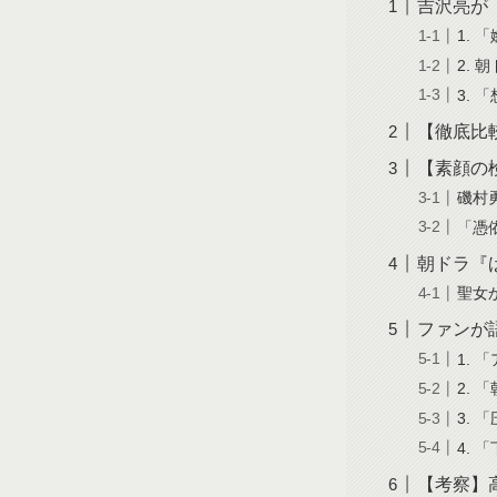
吉沢亮が
1.
2.
3.
【徹底比
【素顔の
磯村
「憑
朝ドラ『
聖女
ファンが
1.
2.
3. 
4.
【考察】