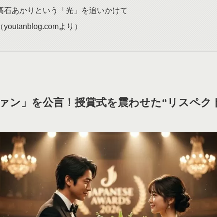
高石あかりという「光」を追いかけて
outanblog.comより）
ァン」を公言！授賞式を震わせた“リスペク