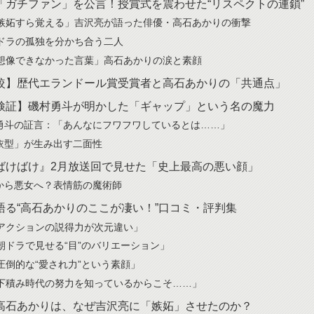
「ガチファン」を公言！授賞式を震わせた“リスペクトの連鎖”
 「嫉妬すら覚える」吉沢亮が語った俳優・高石あかりの衝撃
 朝ドラの孤独を分かち合う二人
 「想像できなかった言葉」高石あかりの涙と素顔
較】歴代エランドール賞受賞者と高石あかりの「共通点」
検証】磯村勇斗が明かした「ギャップ」という名の魔力
勇斗の証言：「あんなにフワフワしているとは……」
依型」が生み出す二面性
ばけばけ』2月放送回で見せた「史上最高の悪い顔」
から悪女へ？表情筋の魔術師
語る“高石あかりのここが凄い！”口コミ・評判集
 「アクションの説得力が次元違い」
 「朝ドラで見せる“目”のバリエーション」
「圧倒的な“愛され力”という素顔」
 「下積み時代の努力を知っているからこそ……」
高石あかりは、なぜ吉沢亮に「嫉妬」させたのか？