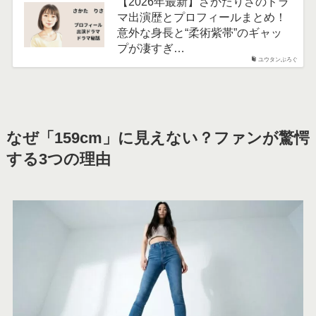
【2026年最新】さかたりさのドラ
マ出演歴とプロフィールまとめ！
意外な身長と“柔術紫帯”のギャッ
プが凄すぎ…
ユウタンぶろぐ
なぜ「159cm」に見えない？ファンが驚愕
する3つの理由