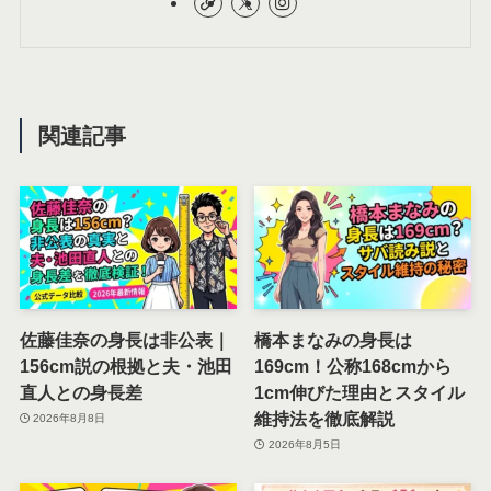
関連記事
佐藤佳奈の身長は非公表｜
橋本まなみの身長は
156cm説の根拠と夫・池田
169cm！公称168cmから
直人との身長差
1cm伸びた理由とスタイル
維持法を徹底解説
2026年8月8日
2026年8月5日