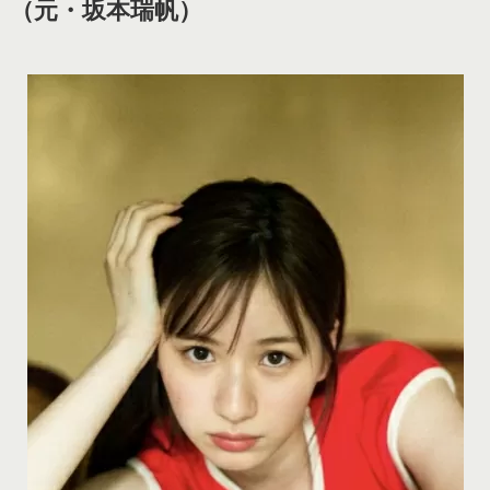
（元・坂本瑞帆）