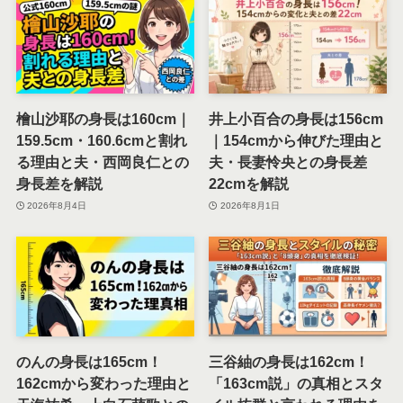
檜山沙耶の身長は160cm｜
井上小百合の身長は156cm
159.5cm・160.6cmと割れ
｜154cmから伸びた理由と
る理由と夫・西岡良仁との
夫・長妻怜央との身長差
身長差を解説
22cmを解説
2026年8月4日
2026年8月1日
のんの身長は165cm！
三谷紬の身長は162cm！
162cmから変わった理由と
「163cm説」の真相とスタ