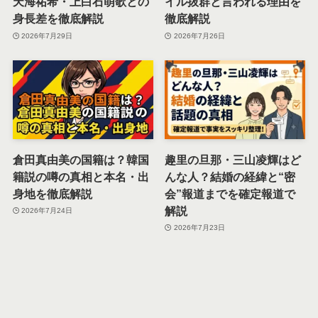
天海祐希・上白石萌歌との
イル抜群と言われる理由を
身長差を徹底解説
徹底解説
2026年7月29日
2026年7月26日
倉田真由美の国籍は？韓国
趣里の旦那・三山凌輝はど
籍説の噂の真相と本名・出
んな人？結婚の経緯と“密
身地を徹底解説
会”報道までを確定報道で
解説
2026年7月24日
2026年7月23日