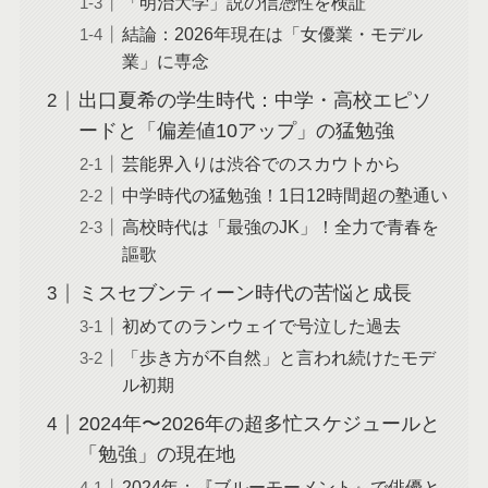
「明治大学」説の信憑性を検証
結論：2026年現在は「女優業・モデル
業」に専念
出口夏希の学生時代：中学・高校エピソ
ードと「偏差値10アップ」の猛勉強
芸能界入りは渋谷でのスカウトから
中学時代の猛勉強！1日12時間超の塾通い
高校時代は「最強のJK」！全力で青春を
謳歌
ミスセブンティーン時代の苦悩と成長
初めてのランウェイで号泣した過去
「歩き方が不自然」と言われ続けたモデ
ル初期
2024年〜2026年の超多忙スケジュールと
「勉強」の現在地
2024年：『ブルーモーメント』で俳優と