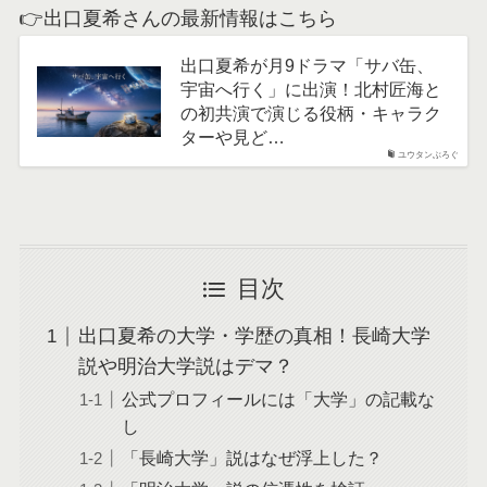
👉出口夏希さんの最新情報はこちら
出口夏希が月9ドラマ「サバ缶、
宇宙へ行く」に出演！北村匠海と
の初共演で演じる役柄・キャラク
ターや見ど…
ユウタンぶろぐ
目次
出口夏希の大学・学歴の真相！長崎大学
説や明治大学説はデマ？
公式プロフィールには「大学」の記載な
し
「長崎大学」説はなぜ浮上した？