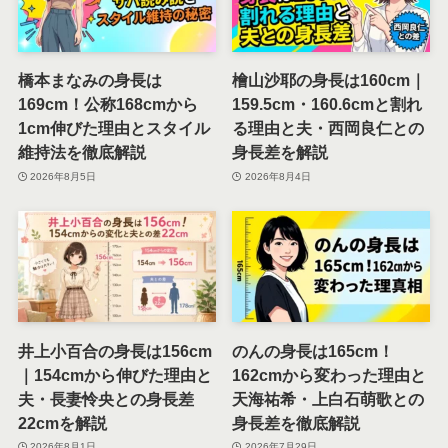
橋本まなみの身長は
檜山沙耶の身長は160cm｜
169cm！公称168cmから
159.5cm・160.6cmと割れ
1cm伸びた理由とスタイル
る理由と夫・西岡良仁との
維持法を徹底解説
身長差を解説
2026年8月5日
2026年8月4日
井上小百合の身長は156cm
のんの身長は165cm！
｜154cmから伸びた理由と
162cmから変わった理由と
夫・長妻怜央との身長差
天海祐希・上白石萌歌との
22cmを解説
身長差を徹底解説
2026年8月1日
2026年7月29日