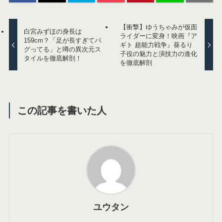
【衝撃】ゆうちゃみが仮面
白宮みずほの身長は
ライダーに変身！映画『ア
159cm？「足が長すぎてバ
ギト 超能力戦争』葵るり
グってる」と噂の異次元ス
子役の魅力と演技力の進化
タイルを徹底解剖！
を徹底解剖
この記事を書いた人
ユウタン