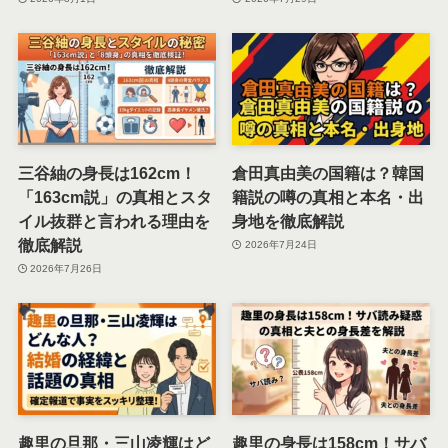
三谷紬の身長は162cm！
倉田真由美の国籍は？韓国
「163cm説」の真相とスタ
籍説の噂の真相と本名・出
イル抜群と言われる理由を
身地を徹底解説
徹底解説
2026年7月24日
2026年7月26日
趣里の旦那・三山凌輝はど
趣里の身長は158cm！サバ