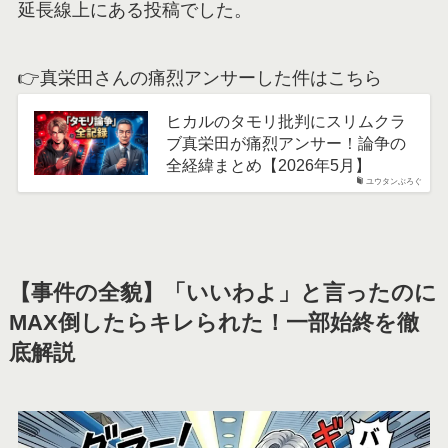
延長線上にある投稿でした。
👉真栄田さんの痛烈アンサーした件はこちら
ヒカルのタモリ批判にスリムクラ
ブ真栄田が痛烈アンサー！論争の
全経緯まとめ【2026年5月】
ユウタンぶろぐ
【事件の全貌】「いいわよ」と言ったのに
MAX倒したらキレられた！一部始終を徹
底解説