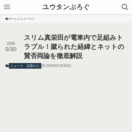
ユウタンぶろぐ
ホーム
ニュース
スリム真栄田が電車内で足組みト
2026
ラブル！蹴られた経緯とネットの
5/30
賛否両論を徹底解説
2026年5月30日
ニュース
話題の人