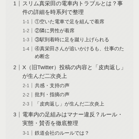
スリム真栄田の電車内トラブルとは？事
件の詳細を時系列で整理
①空いた電車で足を組んで着席
②隣に男性が着席
③駅到着時に足を蹴り上げられる
④真栄田さんが追いかけるも、仕事のた
め断念
X（旧Twitter）投稿の内容と「皮肉返し」
が生んだ二次炎上
共感・支持の声
批判・指摘の声
「皮肉返し」が生んだ二次炎上
電車内の足組みはマナー違反？ルール・
実態・賛否を徹底整理
鉄道会社のルールでは？