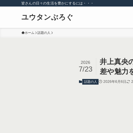
皆さんの日々の生活を豊かにするには・・・
ユウタンぶろぐ
ホーム
話題の人
井上真央
2026
7/23
差や魅力
2026年6月6日
話題の人