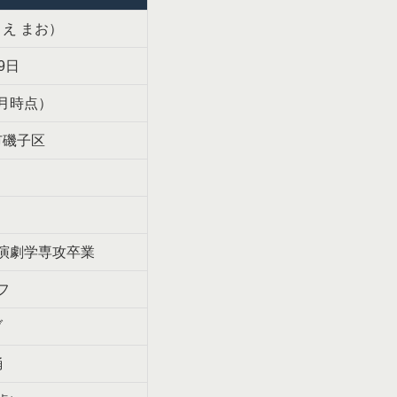
え まお）
9日
6月時点）
市磯子区
演劇学専攻卒業
フ
ブ
踊