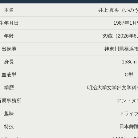
本名
井上 真央（いのう
生年月日
1987年1月
年齢
39歳（2026年
出身地
神奈川県横浜
身長
158cm
血液型
O型
学歴
明治大学文学部文学科
所属事務所
アン・ヌ
趣味
ドライ
特技
日本舞