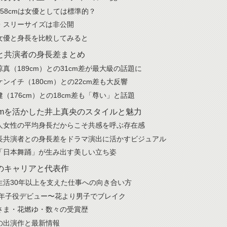
158cmは女優としては標準的？
・スリーサイズは非公開
女優と身長を比較してみると
と共演者の身長差まとめ
涼真（189cm）との31cm差が最大級の話題に
ケンイチ（180cm）との22cm差も大反響
健（176cm）との18cm差も「尊い」と話題
8cmを活かした井上真央のスタイルと魅力
人女性の平均身長だからこそ共感を呼ぶ存在感
長共演者との身長差をドラマ演出に活かすビジュアル
「日本舞踊」が生み出す美しい立ち姿
のキャリアと代表作
生活30年以上を支えた仕事への向き合い方
92年子役デビュー〜花より男子でブレイク
さま・花燃ゆ・数々の受賞歴
の出演作と最新情報