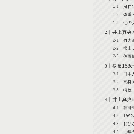
身長
体重
他の
井上真央
竹内
松山
佐藤
身長15
日本
高身
特技
井上真央
芸能
19
おひ
近年