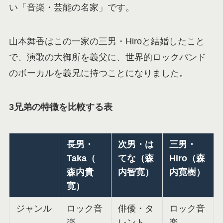
い「音楽・芸能の名家」です。
山本舞香はこの一家の三男・Hiroと結婚したこと
で、演歌の大御所を義父に、世界的ロックバンド
のボーカルを義兄に持つことになりました。
3兄弟の特徴を比較する表
長男・
次男・は
三男・
Taka（
てな（森
Hiro（森
森内貴
内智寛）
内寛樹）
寛）
ジャンル
ロック音
俳優・タ
ロック音
楽
レント
楽