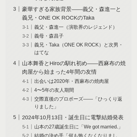
豪華すぎる家族背景——義父・森進一と
義兄・ONE OK ROCKのTaka
義父・森進一（演歌界のレジェンド）
義母・森昌子
義兄・Taka（ONE OK ROCK）と次男・
はてな
山本舞香とHiroの馴れ初め——西麻布の焼
肉屋から始まった4年間の友情
出会いは2020年・西麻布の焼肉屋
4〜5年の友人期間
交際直後のプロポーズ——「ひっくり返
りました」
2024年10月13日・誕生日に電撃結婚発表
山本の27歳誕生日に「We got married.」
結婚の決め手「何も怖くなくなりまし