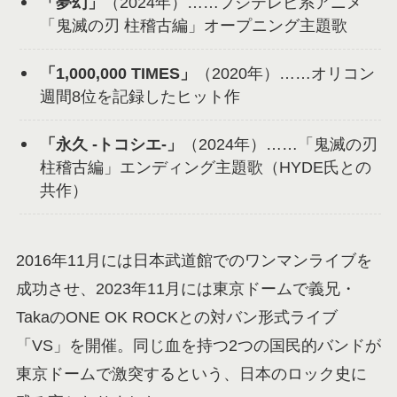
「夢幻」
（2024年）……フジテレビ系アニメ
「鬼滅の刃 柱稽古編」オープニング主題歌
「1,000,000 TIMES」
（2020年）……オリコン
週間8位を記録したヒット作
「永久 -トコシエ-」
（2024年）……「鬼滅の刃
柱稽古編」エンディング主題歌（HYDE氏との
共作）
2016年11月には日本武道館でのワンマンライブを
成功させ、2023年11月には東京ドームで義兄・
TakaのONE OK ROCKとの対バン形式ライブ
「VS」を開催。同じ血を持つ2つの国民的バンドが
東京ドームで激突するという、日本のロック史に