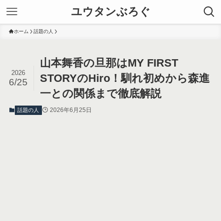
ユウタンぶろぐ
ホーム
話題の人
山本舞香の旦那はMY FIRST
2026
STORYのHiro！馴れ初めから森進
6/25
一との関係まで徹底解説
2026年6月25日
話題の人