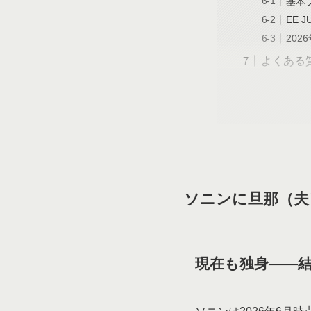
基本
EE
202
よくある
ソニンに旦那（夫
現在も独身——結