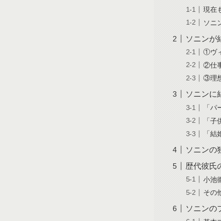
現在
ソニ
ソニンが
①ヴ
②仕
③理
ソニンに
「パ
「子
「結
ソニンの
歴代彼氏
小池
その
ソニンの