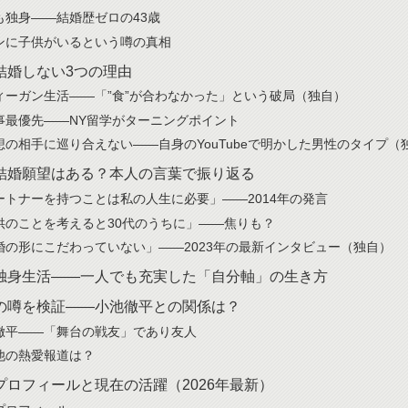
も独身——結婚歴ゼロの43歳
ンに子供がいるという噂の真相
結婚しない3つの理由
ィーガン生活——「”食”が合わなかった」という破局（独自）
事最優先——NY留学がターニングポイント
想の相手に巡り合えない——自身のYouTubeで明かした男性のタイプ（
結婚願望はある？本人の言葉で振り返る
ートナーを持つことは私の人生に必要」——2014年の発言
供のことを考えると30代のうちに」——焦りも？
婚の形にこだわっていない」——2023年の最新インタビュー（独自）
独身生活——一人でも充実した「自分軸」の生き方
の噂を検証——小池徹平との関係は？
徹平——「舞台の戦友」であり友人
他の熱愛報道は？
プロフィールと現在の活躍（2026年最新）