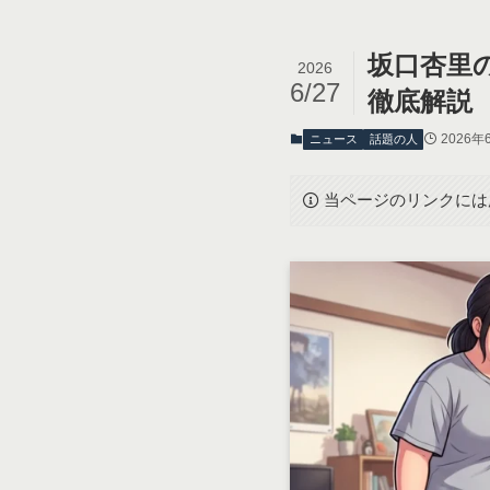
坂口杏里
2026
6/27
徹底解説
2026年
ニュース
話題の人
当ページのリンクには