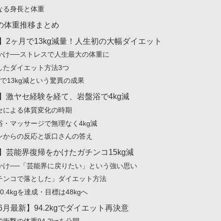
なる身長と体重
の体重推移まとめ
年】2ヶ月で13kg減量！人生初の大幅ダイエット
かけ──ストレスで人生最大の体重に
したダイエット方法3つ
月で13kg減という驚異の成果
年】激ヤセ経験を経て、岩盤浴で4kg減
セによる体質変化の時期
浴・マッサージで無理なく4kg減
ンからの反応と坂口さんの答え
年】芸能界復帰をかけたガチンコ15kg減
かけ──「芸能界に戻りたい」という強い思い
チンコで落とした」ダイエット方法
0.4kgを達成・目標は48kgへ
年6月最新】94.2kgでダイエット再決意