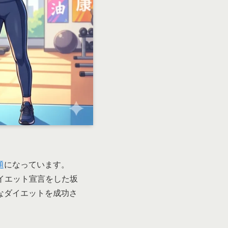
題
になっています。
イエット宣言をした坂
的なダイエットを成功さ