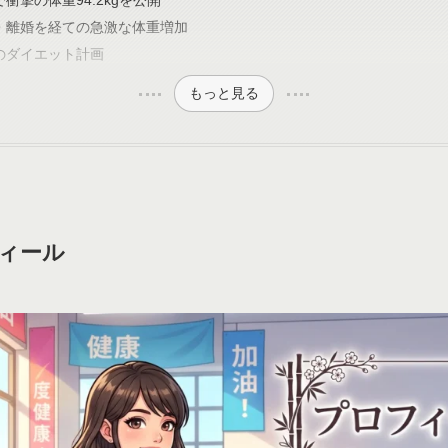
で衝撃の体重94.2kgを公開
・離婚を経ての急激な体重増加
のダイエット計画
もっと見る
ィール