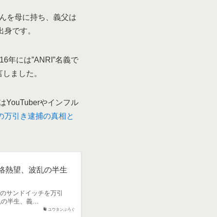
子さんを母に持ち、義父は
出身です。
年には”ANRI”名義で
言しました。
ouTuberやインフル
の万引き逮捕の真相と
絡熱望、波乱の半生
0円のサンドイッチを万引
乱の半生、義…
ユウタンぶろぐ