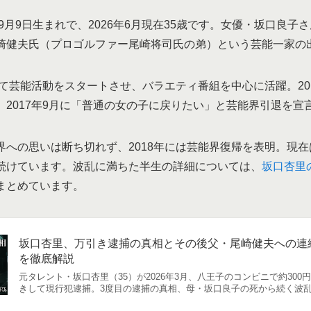
年9月9日生まれで、2026年6月現在35歳です。女優・坂口良
崎健夫氏（プロゴルファー尾崎将司氏の弟）という芸能一家の
して芸能活動をスタートさせ、バラエティ番組を中心に活躍。2016
、2017年9月に「普通の女の子に戻りたい」と芸能界引退を宣
への思いは断ち切れず、2018年には芸能界復帰を表明。現在はY
続けています。波乱に満ちた半生の詳細については、
坂口杏里
まとめています。
坂口杏里、万引き逮捕の真相とその後父・尾崎健夫への連
を徹底解説
元タレント・坂口杏里（35）が2026年3月、八王子のコンビニで約30
きして現行犯逮捕。3度目の逮捕の真相、母・坂口良子の死から続く波