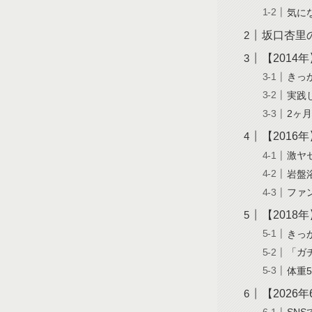
気に
坂口杏里
【2014
きっ
実践
2ヶ
【2016
激ヤ
岩盤
ファ
【2018
きっ
「ガ
体重5
【2026