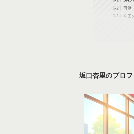
SNS
再婚
今回
坂口杏里のプロフ