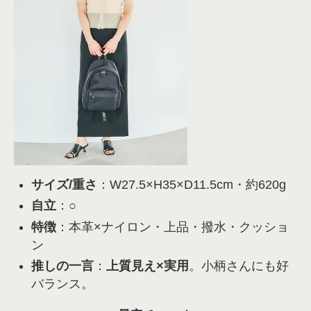
サイズ/重さ
：W27.5×H35×D11.5cm・約620g
自立
：○
特徴
：本革×ナイロン・上品・撥水・クッショ
ン
推しの一言
：
上質見え×実用
。小柄さんにも好
バランス。