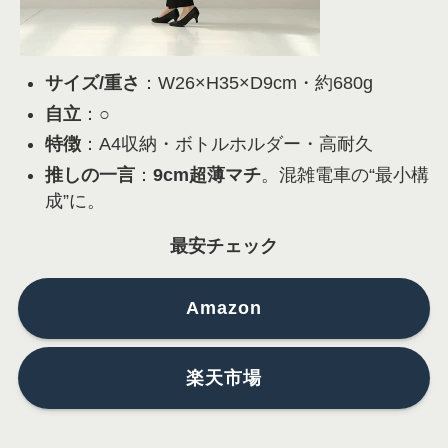
サイズ/重さ
：W26×H35×D9cm・約680g
自立
：○
特徴
：A4収納・ボトルホルダー・高耐久
推しの一言
：
9cm超薄マチ
。混雑電車の“最小構
成”に。
最安チェック
Amazon
楽天市場