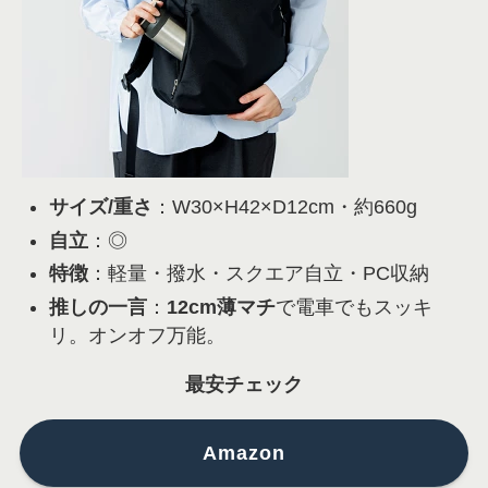
サイズ/重さ
：W30×H42×D12cm・約660g
自立
：◎
特徴
：軽量・撥水・スクエア自立・PC収納
推しの一言
：
12cm薄マチ
で電車でもスッキ
リ。オンオフ万能。
最安チェック
Amazon