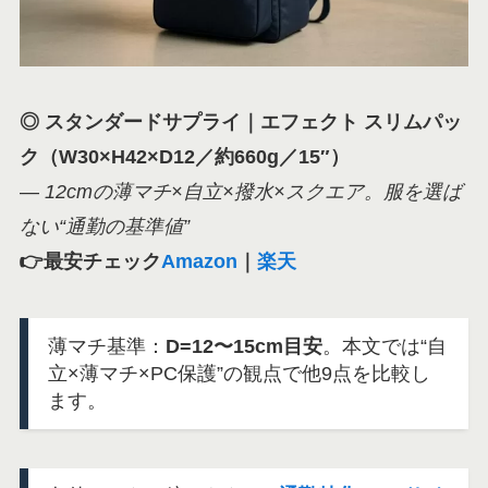
◎ スタンダードサプライ｜エフェクト スリムパッ
ク（W30×H42×D12／約660g／15″）
—
12cmの薄マチ×自立×撥水×スクエア。服を選ば
ない“通勤の基準値”
👉最安チェック
Amazon
｜
楽天
薄マチ基準：
D=12〜15cm目安
。本文では“自
立×薄マチ×PC保護”の観点で他9点を比較し
ます。