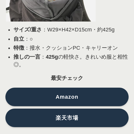
サイズ/重さ
：W29×H42×D15cm・約425g
自立
：○
特徴
：撥水・クッションPC・キャリーオン
推しの一言
：
425g
の軽快さ。きれいめ服と相性
◎。
最安チェック
Amazon
楽天市場