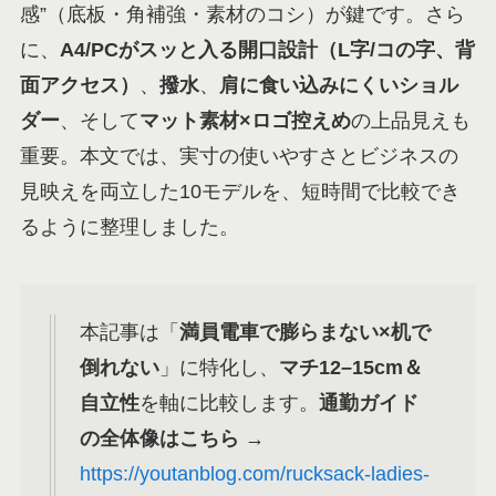
感”（底板・角補強・素材のコシ）が鍵です。さら
に、
A4/PCがスッと入る開口設計（L字/コの字、背
面アクセス）
、
撥水
、
肩に食い込みにくいショル
ダー
、そして
マット素材×ロゴ控えめ
の上品見えも
重要。本文では、実寸の使いやすさとビジネスの
見映えを両立した10モデルを、短時間で比較でき
るように整理しました。
本記事は「
満員電車で膨らまない×机で
倒れない
」に特化し、
マチ12–15cm＆
自立性
を軸に比較します。
通勤ガイド
の全体像はこちら
→
https://youtanblog.com/rucksack-ladies-