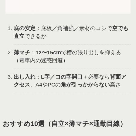
底の安定
：底板／角補強／素材のコシで
空でも
直立
できるか
薄マチ
：
12〜15cm
で横の張り出しを抑える
（電車内の迷惑回避）
出し入れ
：
L字／コの字開口
＋必要なら
背面ア
クセス
、A4やPCの
角が引っかからない
高さ
おすすめ10選（自立×薄マチ×通勤目線）