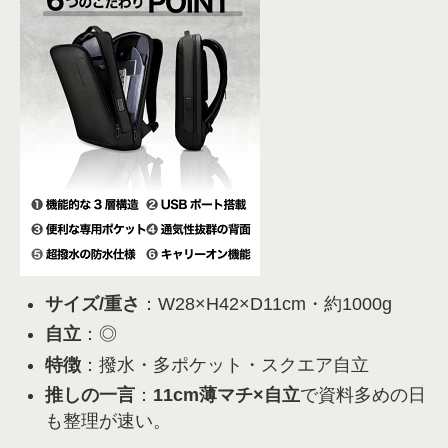
サイズ/重さ
：W28×H42×D11cm・約1000g
自立
：◎
特徴
：撥水・多ポケット・スクエア自立
推しの一言
：
11cm薄マチ×自立
で資料多めの日
も整理が速い。