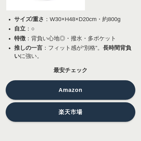
サイズ/重さ
：W30×H48×D20cm・約800g
自立
：○
特徴
：背負い心地◎・撥水・多ポケット
推しの一言
：フィット感が“別格”。
長時間背負
い
に強い。
最安チェック
Amazon
楽天市場