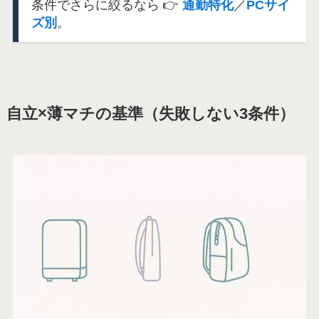
条件でさらに絞るなら 👉
通勤特化
／
PCサイ
ズ別
。
自立×薄マチの基準（失敗しない3条件）