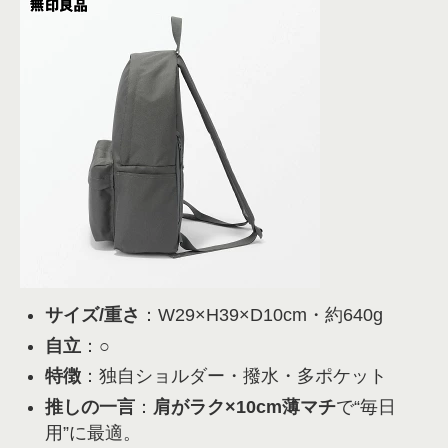
サイズ/重さ
：W29×H39×D10cm・約640g
自立
：○
特徴
：独自ショルダー・撥水・多ポケット
推しの一言
：
肩がラク×10cm薄マチ
で“毎日
用”に最適。