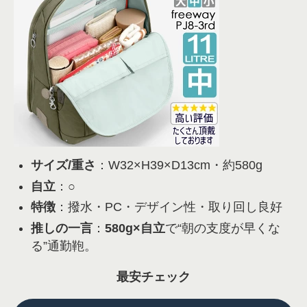
サイズ/重さ
：W32×H39×D13cm・約580g
自立
：○
特徴
：撥水・PC・デザイン性・取り回し良好
推しの一言
：
580g×自立
で“朝の支度が早くな
る”通勤鞄。
最安チェック