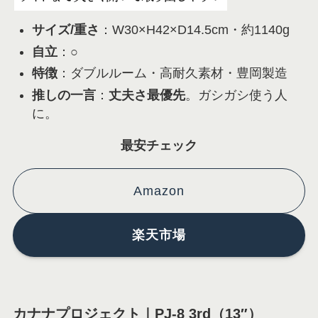
サイズ/重さ
：W30×H42×D14.5cm・約1140g
自立
：○
特徴
：ダブルルーム・高耐久素材・豊岡製造
推しの一言
：
丈夫さ最優先
。ガシガシ使う人
に。
最安チェック
Amazon
楽天市場
カナナプロジェクト｜PJ-8 3rd（13″）