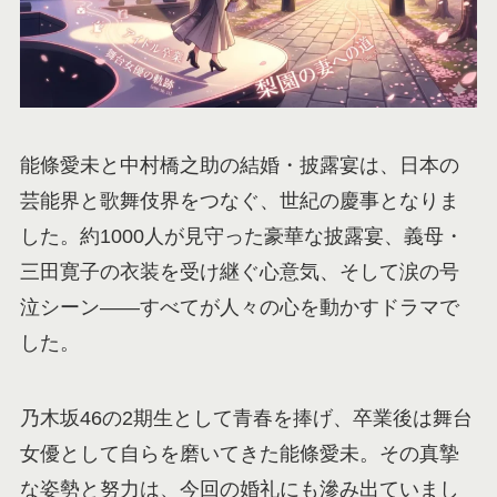
能條愛未と中村橋之助の結婚・披露宴は、日本の
芸能界と歌舞伎界をつなぐ、世紀の慶事となりま
した。約1000人が見守った豪華な披露宴、義母・
三田寛子の衣装を受け継ぐ心意気、そして涙の号
泣シーン——すべてが人々の心を動かすドラマで
した。
乃木坂46の2期生として青春を捧げ、卒業後は舞台
女優として自らを磨いてきた能條愛未。その真摯
な姿勢と努力は、今回の婚礼にも滲み出ていまし