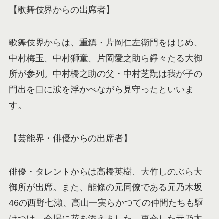
【歌舞伎界からの出席者】
歌舞伎界からは、重鎮・片岡仁左衛門をはじめ、
中村梅玉、中村獅童、片岡愛之助ら錚々たる大御
所が参列。中村橋之助の父・中村芝翫は我が子の
門出を目に涙を浮かべながら見守ったといいま
す。
【芸能界・俳優からの出席者】
俳優・タレントからは高橋英樹、大竹しのぶら大
御所が出席。また、能條の元同僚である元乃木坂
46の西野七瀬、高山一実らかつての仲間たちも駆
けつけ、会場に花を添えました。再会した元乃木