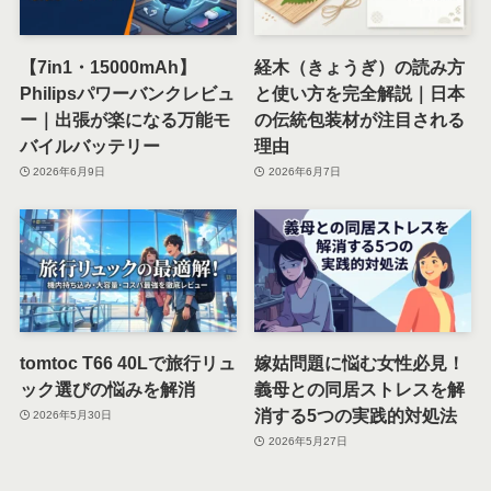
【7in1・15000mAh】
経木（きょうぎ）の読み方
Philipsパワーバンクレビュ
と使い方を完全解説｜日本
ー｜出張が楽になる万能モ
の伝統包装材が注目される
バイルバッテリー
理由
2026年6月9日
2026年6月7日
tomtoc T66 40Lで旅行リュ
嫁姑問題に悩む女性必見！
ック選びの悩みを解消
義母との同居ストレスを解
消する5つの実践的対処法
2026年5月30日
2026年5月27日