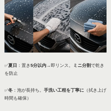
✅
夏日
：置き
5分以内
→即リンス。
ミニ分割
で乾き
を防止
✅
冬
：泡が長持ち。
手洗い工程を丁寧に
（拭き上げ
時間も確保）