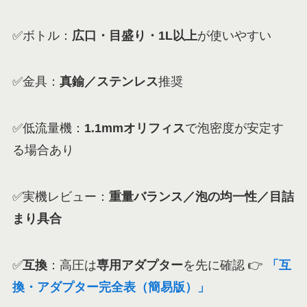
✅ボトル：
広口・目盛り・1L以上
が使いやすい
✅金具：
真鍮／ステンレス
推奨
✅低流量機：
1.1mmオリフィス
で泡密度が安定す
る場合あり
✅実機レビュー：
重量バランス／泡の均一性／目詰
まり具合
✅
互換
：高圧は
専用アダプター
を先に確認 👉
「互
換・アダプター完全表（簡易版）」