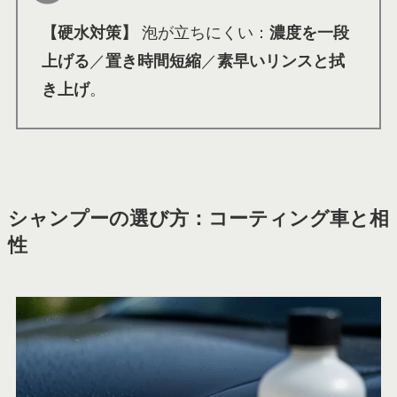
【硬水対策】
泡が立ちにくい：
濃度を一段
上げる
／
置き時間短縮
／
素早いリンスと拭
き上げ
。
シャンプーの選び方：コーティング車と相
性