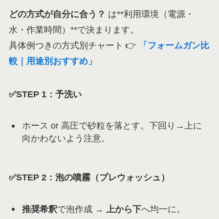
どの方式が自分に合う？
は**利用環境（電源・
水・作業時間）**で決まります。
具体例つきの方式別チャート 👉
「フォームガン比
較｜用途別おすすめ」
✅STEP 1：予洗い
ホース or 高圧で砂粒を落とす。下回り→上に
向かわないよう注意。
✅STEP 2：泡の噴霧（プレウォッシュ）
推奨希釈
で泡作成 →
上から下
へ均一に。