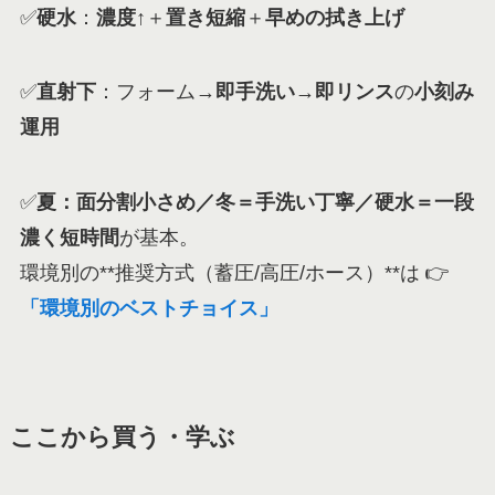
✅
硬水
：
濃度↑
＋
置き短縮
＋
早めの拭き上げ
✅
直射下
：フォーム→
即手洗い→即リンス
の
小刻み
運用
✅
夏：面分割小さめ／冬＝手洗い丁寧／硬水＝一段
濃く短時間
が基本。
環境別の**推奨方式（蓄圧/高圧/ホース）**は 👉
「環境別のベストチョイス」
ここから買う・学ぶ