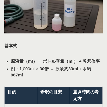
基本式
原液量（ml）＝ ボトル容量（ml） ÷ 希釈倍率
例：1,000ml ×
30倍
→ 原液
約33ml
＋水
約
967ml
目的
希釈の目安
置き時間の考
え方