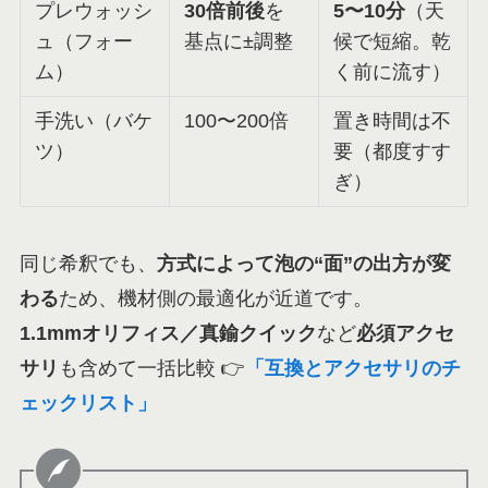
プレウォッシ
30倍前後
を
5〜10分
（天
ュ（フォー
基点に±調整
候で短縮。乾
ム）
く前に流す）
手洗い（バケ
100〜200倍
置き時間は不
ツ）
要（都度すす
ぎ）
同じ希釈でも、
方式によって泡の“面”の出方が変
わる
ため、機材側の最適化が近道です。
1.1mmオリフィス／真鍮クイック
など
必須アクセ
サリ
も含めて一括比較 👉
「互換とアクセサリのチ
ェックリスト」