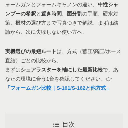
ォームガンとフォームキャノンの違い、
中性シャ
ンプーの希釈
と
置き時間
、
面分割
の手順、硬水対
策、機材の選び方まで写真つきで解説。まずは結
論から、次に失敗しない使い方へ。
実機選びの最短ルート
は、方式（蓄圧/高圧/ホース
直結）ごとの比較から。
まずは
シュアラスターを軸にした最新比較
で、あ
なたの環境に合う1台を確認してください。👉
「フォームガン比較｜S-161/S-162と他方式」
目次