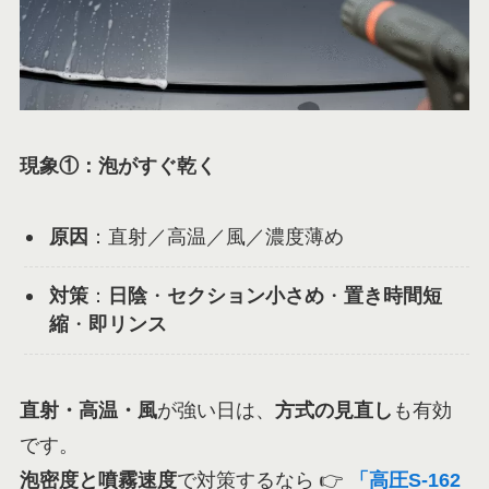
現象①：泡がすぐ乾く
原因
：直射／高温／風／濃度薄め
対策
：
日陰
・
セクション小さめ
・
置き時間短
縮
・
即リンス
直射・高温・風
が強い日は、
方式の見直し
も有効
です。
泡密度と噴霧速度
で対策するなら 👉
「高圧S-162