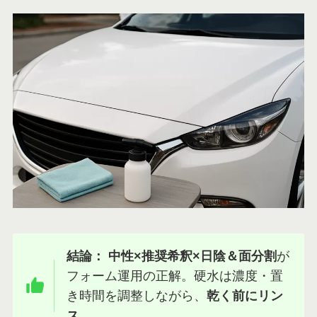
結論：
中性×推奨希釈×日陰＆面分割
が
フォーム運用の正解。硬水は濃度・置
き時間を調整しながら、
乾く前にリン
ス
。