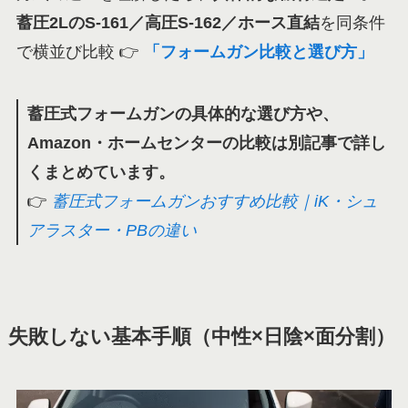
蓄圧2LのS-161／高圧S-162／ホース直結
を同条件
で横並び比較 👉
「フォームガン比較と選び方」
蓄圧式フォームガンの具体的な選び方や、
Amazon・ホームセンターの比較は別記事で詳し
くまとめています。
👉
蓄圧式フォームガンおすすめ比較｜iK・シュ
アラスター・PBの違い
失敗しない基本手順（中性×日陰×面分割）