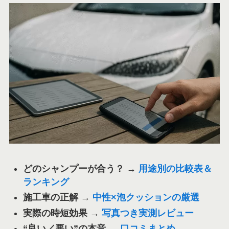
どのシャンプーが合う？
→
用途別の比較表＆
ランキング
施工車の正解
→
中性×泡クッションの厳選
実際の時短効果
→
写真つき実測レビュー
“良い／悪い”の本音
→
口コミまとめ