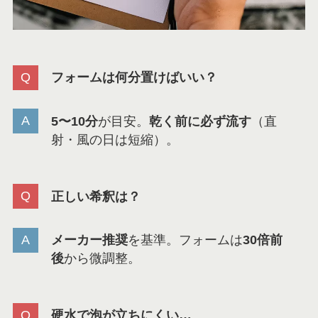
フォームは何分置けばいい？
5〜10分
が目安。
乾く前に必ず流す
（直
射・風の日は短縮）。
正しい希釈は？
メーカー推奨
を基準。フォームは
30倍前
後
から微調整。
硬水で泡が立ちにくい…