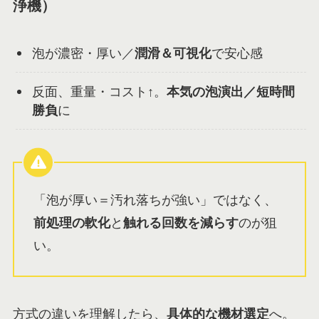
浄機）
泡が濃密・厚い／
潤滑＆可視化
で安心感
反面、重量・コスト↑。
本気の泡演出／短時間
勝負
に
「泡が厚い＝汚れ落ちが強い」ではなく、
前処理の軟化
と
触れる回数を減らす
のが狙
い。
方式の違いを理解したら、
具体的な機材選定
へ。