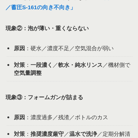
／蓄圧S-161の向き不向き」
現象②：泡が薄い・重くならない
原因
：硬水／濃度不足／空気混合が弱い
対策
：
一段濃く
／
軟水・純水リンス
／機材側で
空気量調整
現象③：フォームガンが詰まる
原因
：濃度過多／残渣／ボトルのカス
対策
：
推奨濃度厳守
／
温水で洗浄
／定期分解清