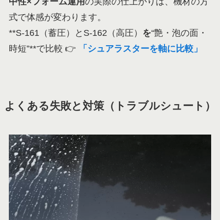
中性×フォーム運用
の実際の仕上がりは、機材の方
式で体感が変わります。
**S-161（蓄圧）とS-162（高圧）
を
“艶・泡の面・
時短”**で比較 👉
「シュアラスターを軸に比較」
よくある失敗と対策（トラブルシュート）