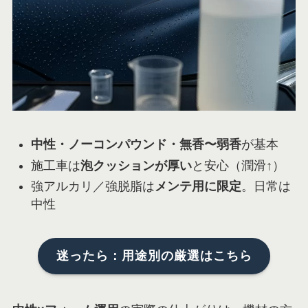
中性・ノーコンパウンド・無香〜弱香
が基本
施工車は
泡クッションが厚い
と安心（潤滑↑）
強アルカリ／強脱脂は
メンテ用に限定
。日常は
中性
迷ったら：用途別の厳選はこちら