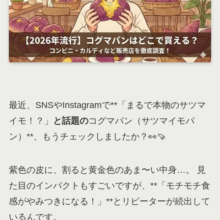
最近、SNSやInstagramで**「まるで本物のサツマ
イモ！？」
と話題の
コグマパン（サツマイモパ
ン）**、もうチェックしましたか？👀🍠
紫色の皮に、割ると黄金色のあま〜い中身…。 見
た目のインパクトもすごいですが、**「モチモチ食
感がやみつきになる！」**とリピーターが続出して
いるんです。