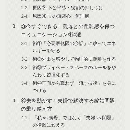
原因③ 不公平感・役割の押しつけ
原因④ 夫の無関心・無理解
③今すぐできる！義母との距離感を保つ
コミュニケーション術4選
術①「必要最低限の会話」に絞ってエネ
ルギーを守る
術②外出を増やして物理的に距離を作る
術③プライベートスペースのルールをや
んわり習慣化する
術④正面から戦わず「流す技術」を身に
つける
④夫を動かす！夫婦で解決する嫁姑問題
の乗り越え方
「私 vs 義母」ではなく「夫婦 vs 問題」
の構図に変える