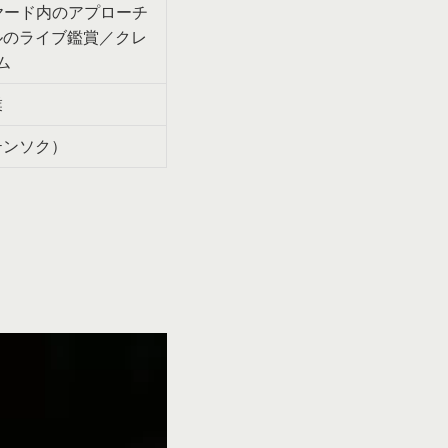
ヤード内のアプローチ
ルのライブ鑑賞／クレ
ム
業
テンソク）