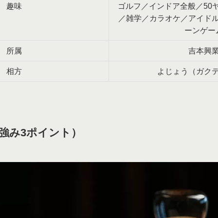
趣味
ゴルフ／インドア全般／50
／雑学／カラオケ／アイド
ーンゲー
所属
吉本興
相方
よじょう（ガク
強み3ポイント）