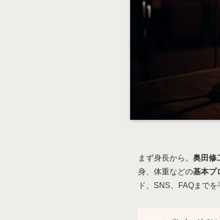
まず身長から。
奥田修二
身、体重などの
基本プ
ド、SNS、FAQまで