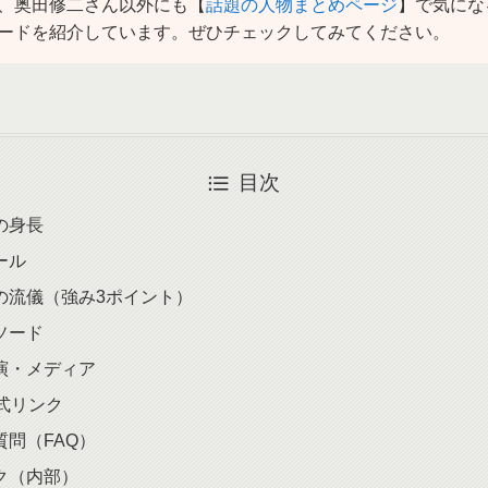
、奥田修二さん以外にも【
話題の人物まとめページ
】で気にな
ードを紹介しています。ぜひチェックしてみてください。
目次
の身長
ール
の流儀（強み3ポイント）
ソード
演・メディア
公式リンク
質問（FAQ）
ク（内部）