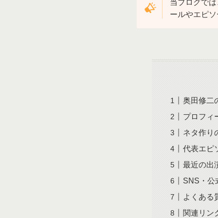
当ブログでは
ールやエピソ
奥田修二
プロフィ
ネタ作り
代表エピ
最近の出
SNS・
よくある
関連リン