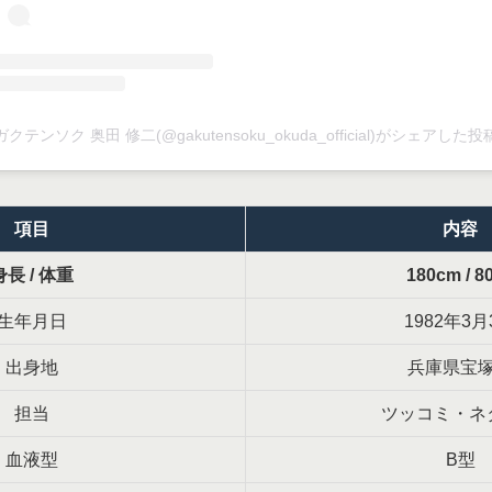
ガクテンソク 奥田 修二(@gakutensoku_okuda_official)がシェアした投
項目
内容
身長 / 体重
180cm / 8
生年月日
1982年3月
出身地
兵庫県宝
担当
ツッコミ・ネ
血液型
B型