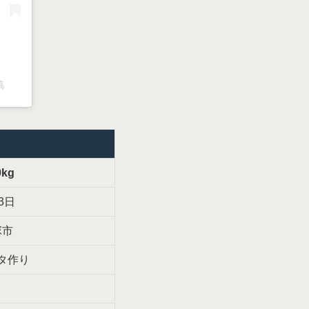
稿
0kg
3日
塚市
タ作り