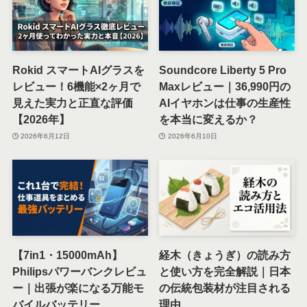
Rokid スマートAIグラスを
Soundcore Liberty 5 Pro
レビュー！6機能×2ヶ月で
Maxレビュー｜36,990円の
見えた実力と正直な評価
AIイヤホンは仕事の生産性
【2026年】
を本当に変えるか？
2026年6月12日
2026年6月10日
【7in1・15000mAh】
経木（きょうぎ）の読み方
Philipsパワーバンクレビュ
と使い方を完全解説｜日本
ー｜出張が楽になる万能モ
の伝統包装材が注目される
バイルバッテリー
理由