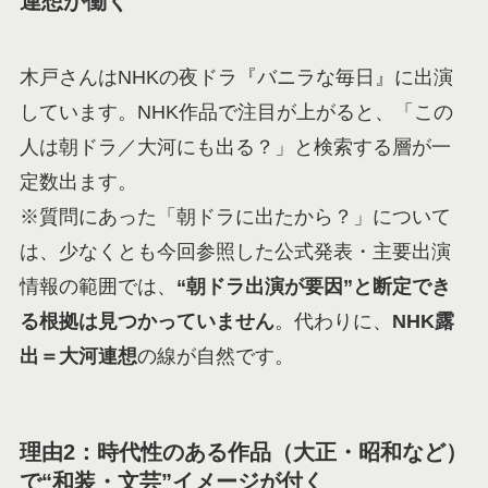
連想が働く
木戸さんはNHKの夜ドラ『バニラな毎日』に出演
しています。NHK作品で注目が上がると、「この
人は朝ドラ／大河にも出る？」と検索する層が一
定数出ます。
※質問にあった「朝ドラに出たから？」について
は、少なくとも今回参照した公式発表・主要出演
情報の範囲では、
“朝ドラ出演が要因”と断定でき
る根拠は見つかっていません
。代わりに、
NHK露
出＝大河連想
の線が自然です。
理由2：時代性のある作品（大正・昭和など）
で“和装・文芸”イメージが付く