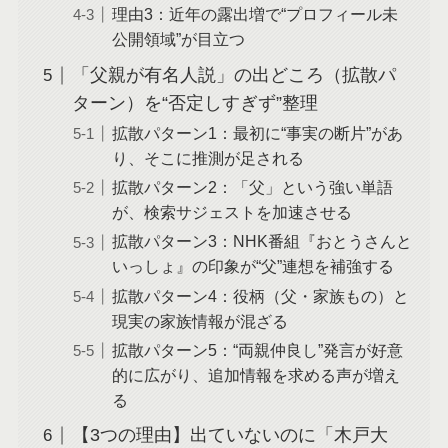
理由3：近年の露出増で“プロフィール未
公開領域”が目立つ
「父親が有名人説」の出どころ（拡散パ
ターン）を“否定しすぎず”整理
拡散パターン1：最初に“事実の断片”があ
り、そこに推測が足される
拡散パターン2：「父」という強い単語
が、検索サジェストを加速させる
拡散パターン3：NHK番組『おとうさんと
いっしょ』の印象が“父”連想を補強する
拡散パターン4：役柄（父・家族もの）と
現実の家族情報が混ざる
拡散パターン5：“両親仲良し”発言が好意
的に広がり、追加情報を求める声が増え
る
【3つの理由】出ていないのに「木戸大