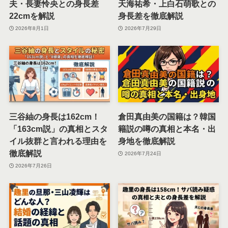
夫・長妻怜央との身長差
天海祐希・上白石萌歌との
22cmを解説
身長差を徹底解説
2026年8月1日
2026年7月29日
三谷紬の身長は162cm！
倉田真由美の国籍は？韓国
「163cm説」の真相とスタ
籍説の噂の真相と本名・出
イル抜群と言われる理由を
身地を徹底解説
徹底解説
2026年7月24日
2026年7月26日