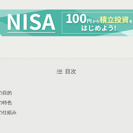
目次
の目的
の特色
の仕組み