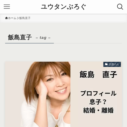
ユウタンぶろぐ
ホーム
飯島直子
飯島直子
– tag –
話題の人