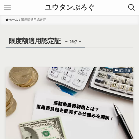
ユウタンぶろぐ
ホーム
限度額適用認定証
限度額適用認定証
– tag –
家計改善