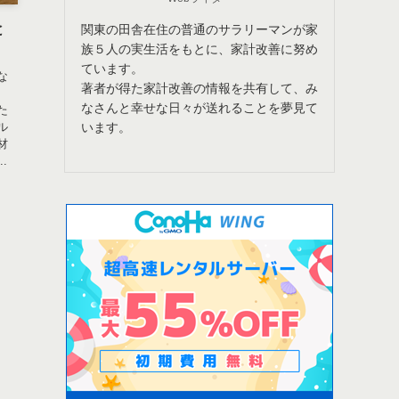
と
関東の田舎在住の普通のサラリーマンが家
族５人の実生活をもとに、家計改善に努め
ています。
な
著者が得た家計改善の情報を共有して、み
なさんと幸せな日々が送れることを夢見て
た
います。
ル
材
.