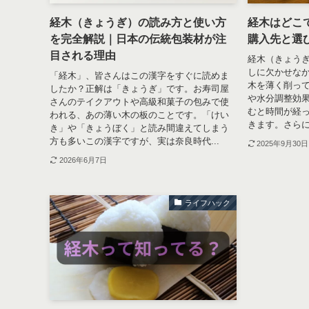
経木（きょうぎ）の読み方と使い方
経木はどこ
を完全解説｜日本の伝統包装材が注
購入先と選
目される理由
経木（きょう
しに欠かせな
「経木」、皆さんはこの漢字をすぐに読めま
木を薄く削っ
したか？正解は「きょうぎ」です。お寿司屋
や水分調整効
さんのテイクアウトや高級和菓子の包みで使
むと時間が経
われる、あの薄い木の板のことです。「けい
きます。さらに
き」や「きょうぼく」と読み間違えてしまう
方も多いこの漢字ですが、実は奈良時代...
2025年9月30日
2026年6月7日
ライフハック