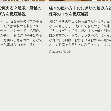
で買える？通販・店舗の
経木の使い方｜おにぎりの包み方
び方を徹底解説
保存のコツを徹底解説
ぎ）は、昔ながらの日本の暮ら
おにぎりを美味しく持ち運びたいとき、昔
かった天然素材の包装材です。
がらの知恵として使われてきたのが「経木
て作られたシートで、抗菌作用
（きょうぎ）」です。経木は木を薄く削っ
果があり、おにぎりや弁当を包
自然素材のシートで、ラップやアルミホイ
っても美味しさを保つことがで
が普及する前は、おにぎりやお弁当の包装
自然素材なので土に還り...
として家庭でも日常的に利用されていまし..
2025年9月30日