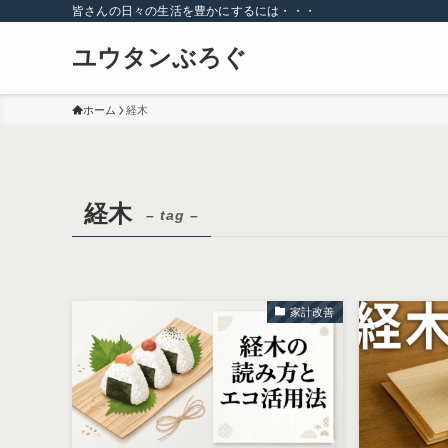
皆さんの日々の生活を豊かにするには・・・
ユウタンぶろぐ
ホーム
経木
経木
– tag –
家計改善