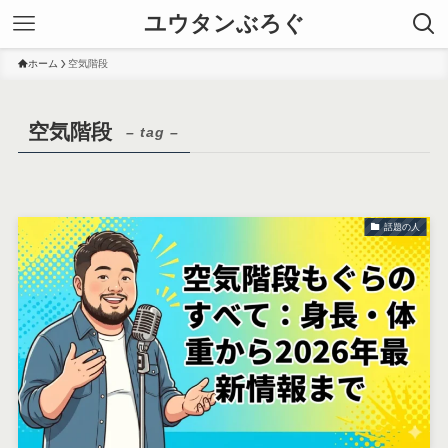
ユウタンぶろぐ
ホーム
空気階段
空気階段
– tag –
話題の人