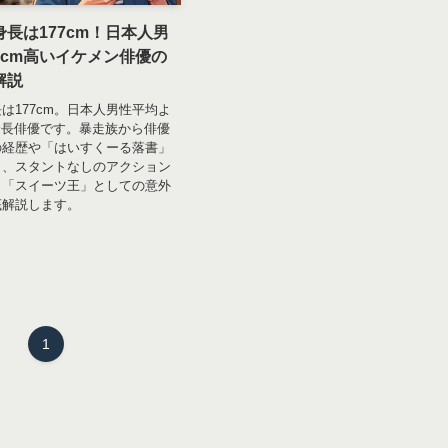
長は177cm！日本人男
6cm高いイケメン俳優の
解説
は177cm。日本人男性平均よ
身長俳優です。暴走族から俳優
の経歴や「はいすくーる落書」
ク、スタントなしのアクション
、「スイーツ王」としての意外
底解説します。
1