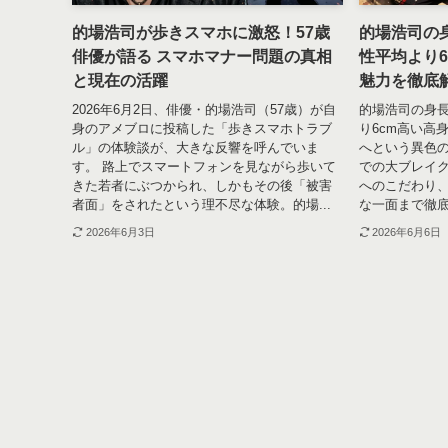
的場浩司が歩きスマホに激怒！57歳
的場浩司の身
俳優が語る スマホマナー問題の真相
性平均より
と現在の活躍
魅力を徹底
2026年6月2日、俳優・的場浩司（57歳）が自
的場浩司の身長
身のアメブロに投稿した「歩きスマホトラブ
り6cm高い高
ル」の体験談が、大きな反響を呼んでいま
へという異色
す。 路上でスマートフォンを見ながら歩いて
での大ブレイ
きた若者にぶつかられ、しかもその後「被害
へのこだわり
者面」をされたという理不尽な体験。的場...
な一面まで徹
2026年6月3日
2026年6月6日