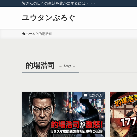
皆さんの日々の生活を豊かにするには・・・
ユウタンぶろぐ
ホーム
的場浩司
的場浩司
– tag –
話題の人