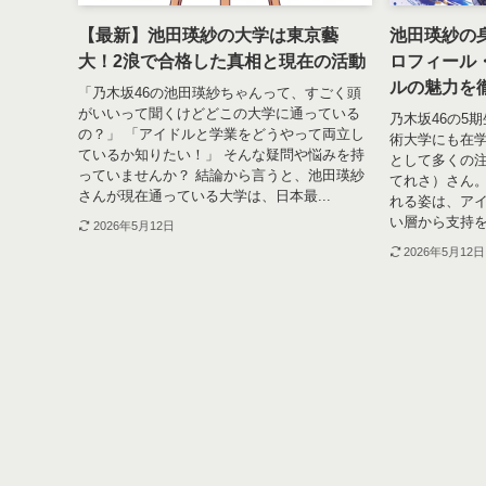
【最新】池田瑛紗の大学は東京藝
池田瑛紗の
大！2浪で合格した真相と現在の活動
ロフィール
ルの魅力を徹
「乃木坂46の池田瑛紗ちゃんって、すごく頭
がいいって聞くけどどこの大学に通っている
乃木坂46の5
の？」 「アイドルと学業をどうやって両立し
術大学にも在
ているか知りたい！」 そんな疑問や悩みを持
として多くの
っていませんか？ 結論から言うと、池田瑛紗
てれさ）さん
さんが現在通っている大学は、日本最...
れる姿は、ア
い層から支持を
2026年5月12日
2026年5月12日