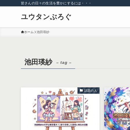
皆さんの日々の生活を豊かにするには・・・
ユウタンぶろぐ
ホーム
池田瑛紗
池田瑛紗
– tag –
話題の人