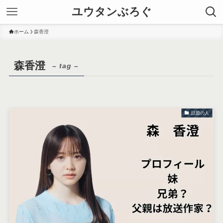
ユウタンぶろぐ
ホーム
森香澄
森香澄
– tag –
話題の人