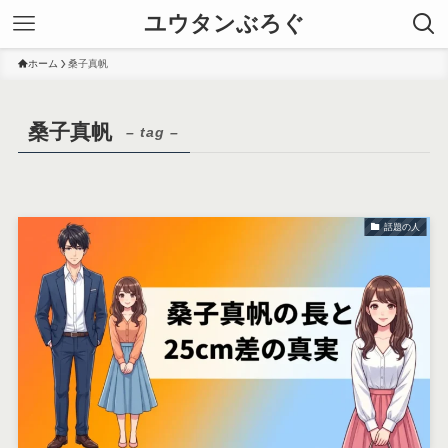
ユウタンぶろぐ
ホーム
桑子真帆
桑子真帆
– tag –
話題の人