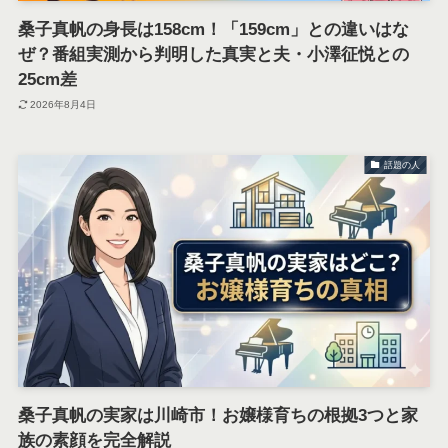
桑子真帆の身長は158cm！「159cm」との違いはな
ぜ？番組実測から判明した真実と夫・小澤征悦との
25cm差
2026年8月4日
話題の人
桑子真帆の実家は川崎市！お嬢様育ちの根拠3つと家
族の素顔を完全解説