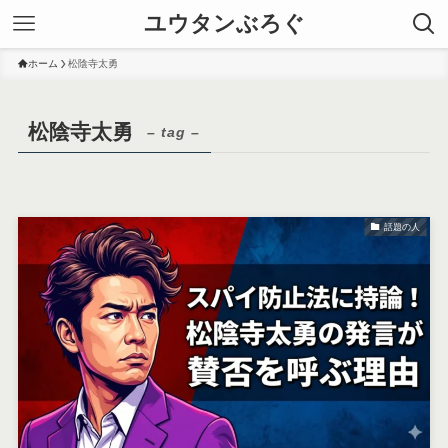
ユウタンぶろぐ
ホーム
松陰寺太勇
松陰寺太勇
– tag –
話題の人