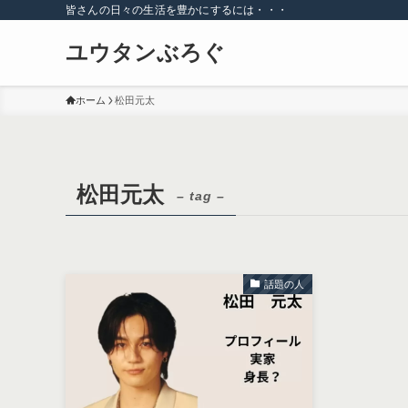
皆さんの日々の生活を豊かにするには・・・
ユウタンぶろぐ
ホーム
松田元太
松田元太
– tag –
話題の人