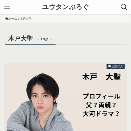
ユウタンぶろぐ
ホーム
木戸大聖
木戸大聖
– tag –
話題の人