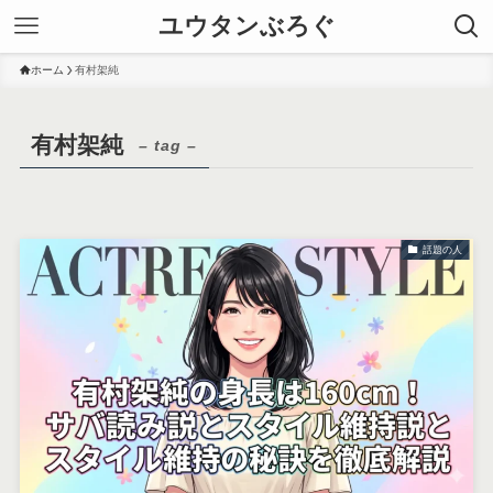
ユウタンぶろぐ
ホーム
有村架純
有村架純
– tag –
話題の人