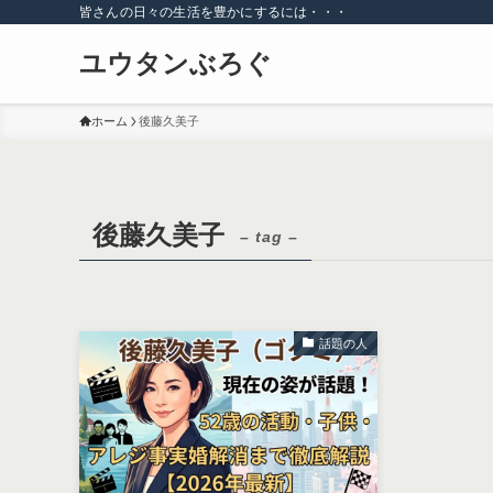
皆さんの日々の生活を豊かにするには・・・
ユウタンぶろぐ
ホーム
後藤久美子
後藤久美子
– tag –
話題の人